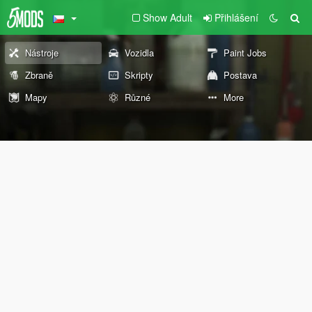
Show Adult
Přihlášení
Nástroje
Vozidla
Paint Jobs
Zbraně
Skripty
Postava
Mapy
Různé
More