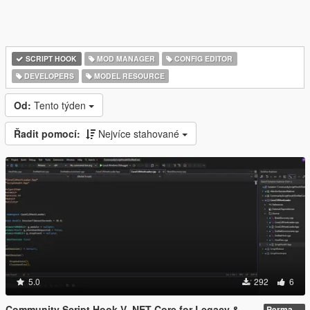
SCRIPT HOOK
MOD MANAGER
CONFIG EDITOR
DEVELOPERS
MODEL RESOURCE
Od:
Tento týden
Řadit pomocí:
Nejvíce stahované
5.0
292
6
Community Script Hook V .NET Core for Legacy & Enhanced [ .NET Core ]
Permanent Link