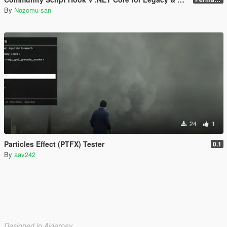
By
Nozomu-san
24
1
Particles Effect (PTFX) Tester
0.1
By
aav242
Designed in Alderney