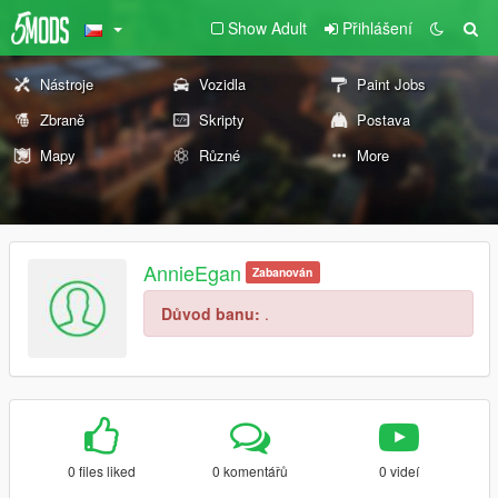
Show Adult
Přihlášení
Nástroje
Vozidla
Paint Jobs
Zbraně
Skripty
Postava
Mapy
Různé
More
AnnieEgan
Zabanován
Důvod banu:
.
0 files liked
0 komentářů
0 videí