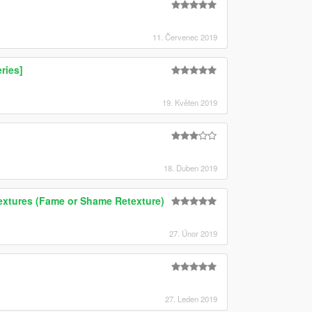
11. Červenec 2019
ries]
19. Květen 2019
18. Duben 2019
Textures (Fame or Shame Retexture)
27. Únor 2019
27. Leden 2019