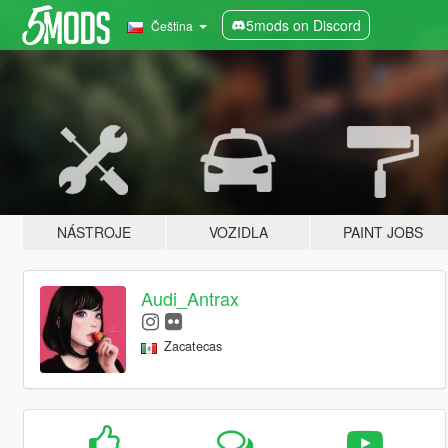
5mods on Discord
Čeština
NÁSTROJE
VOZIDLA
PAINT JOBS
Audi_Antrax
Zacatecas