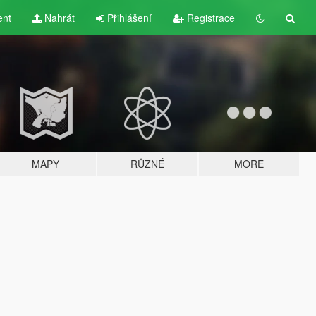
ent
Nahrát
Přihlášení
Registrace
MAPY
RŮZNÉ
MORE