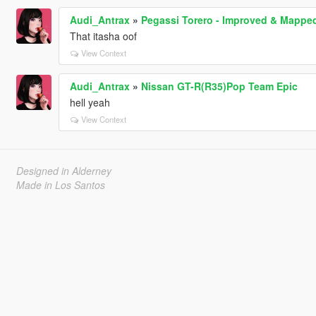
Audi_Antrax
»
Pegassi Torero - Improved & Mapped 
That itasha oof
View Context
Audi_Antrax
»
Nissan GT-R(R35)Pop Team Epic
hell yeah
View Context
Designed in Alderney
Made in Los Santos