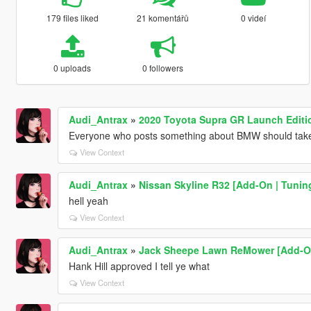
179 files liked
21 komentářů
0 videí
0 uploads
0 followers
Audi_Antrax
»
2020 Toyota Supra GR Launch Editio
Everyone who posts something about BMW should take a l
View Context
Audi_Antrax
»
Nissan Skyline R32 [Add-On | Tuning
hell yeah
View Context
Audi_Antrax
»
Jack Sheepe Lawn ReMower [Add-O
Hank Hill approved I tell ye what
View Context