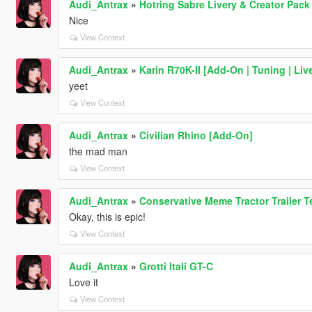
Audi_Antrax
»
Hotring Sabre Livery & Creator Pack
Nice
View Context
Audi_Antrax
»
Karin R70K-II [Add-On | Tuning | Live
yeet
View Context
Audi_Antrax
»
Civilian Rhino [Add-On]
the mad man
View Context
Audi_Antrax
»
Conservative Meme Tractor Trailer 
Okay, this is epic!
View Context
Audi_Antrax
»
Grotti Itali GT-C
Love it
View Context