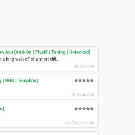
n A90 [Add-On | FiveM | Tuning | Unlocked]
ong walk off of a short cliff...
19. Září 2019
 | RHD | Template]
06. Srpen 2019
n]
28. Červenec 2019