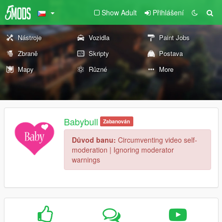
Show Adult
Přihlášení
Nástroje
Vozidla
Paint Jobs
Zbraně
Skripty
Postava
Mapy
Různé
More
Babybull
Zabanován
Důvod banu:
Circumventing video self-
moderation | Ignoring moderator
warnings