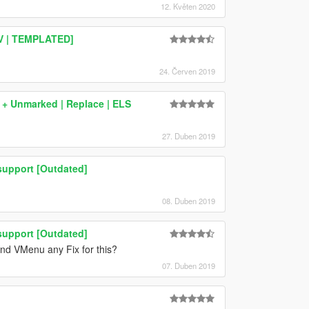
12. Květen 2020
V | TEMPLATED]
24. Červen 2019
+ Unmarked | Replace | ELS
27. Duben 2019
support [Outdated]
08. Duben 2019
support [Outdated]
and VMenu any Fix for this?
07. Duben 2019