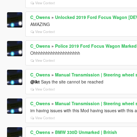
View Context
C_Owens
»
Unlocked 2019 Ford Focus Wagon [DE
AMAZING
View Context
C_Owens
»
Police 2019 Ford Focus Wagon Marked 
Ohhhhhhhhhhhhhhhhhhh
View Context
C_Owens
»
Manual Transmission | Steering wheel 
@ikt
Says the site cannot be reached
View Context
C_Owens
»
Manual Transmission | Steering wheel 
im having issues with this Mod having issues with this 
View Context
C_Owens
»
BMW 330D Unmarked | British