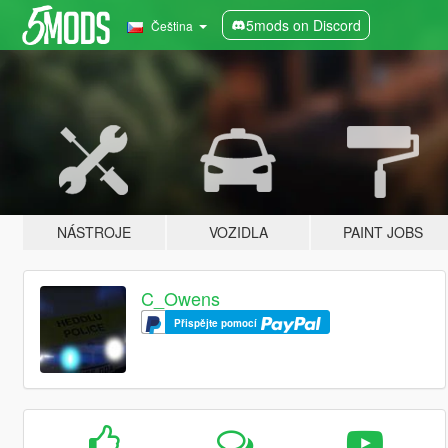
5mods on Discord
Čeština
NÁSTROJE
VOZIDLA
PAINT JOBS
C_Owens
Přispějte pomocí