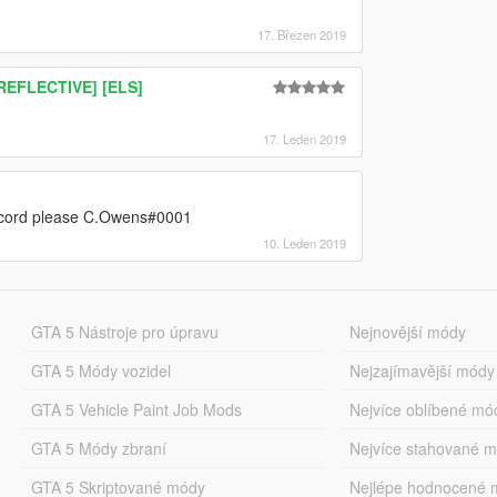
17. Březen 2019
[REFLECTIVE] [ELS]
17. Leden 2019
discord please C.Owens#0001
10. Leden 2019
GTA 5 Nástroje pro úpravu
Nejnovější módy
GTA 5 Módy vozidel
Nejzajímavější módy
GTA 5 Vehicle Paint Job Mods
Nejvíce oblíbené mó
GTA 5 Módy zbraní
Nejvíce stahované 
GTA 5 Skriptované módy
Nejlépe hodnocené 