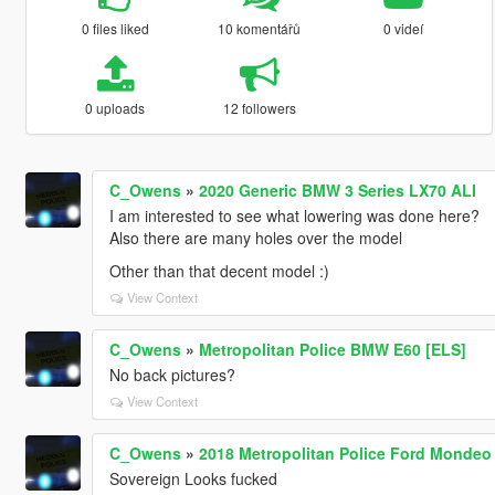
0 files liked
10 komentářů
0 videí
0 uploads
12 followers
C_Owens
»
2020 Generic BMW 3 Series LX70 ALI
I am interested to see what lowering was done here?
Also there are many holes over the model
Other than that decent model :)
View Context
C_Owens
»
Metropolitan Police BMW E60 [ELS]
No back pictures?
View Context
C_Owens
»
2018 Metropolitan Police Ford Mondeo
Sovereign Looks fucked