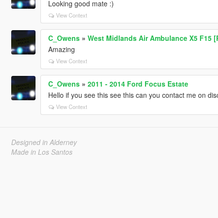
Looking good mate :)
View Context
C_Owens
»
West Midlands Air Ambulance X5 F15 
Amazing
View Context
C_Owens
»
2011 - 2014 Ford Focus Estate
Hello if you see this see this can you contact me on 
View Context
Designed in Alderney
Made in Los Santos