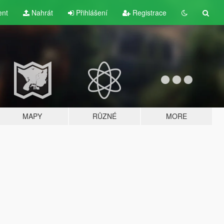
ent
Nahrát
Přihlášení
Registrace
MAPY
RŮZNÉ
MORE