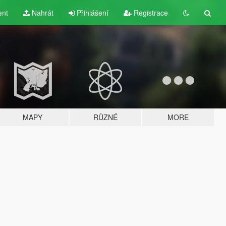
ent
Nahrát
Přihlášení
Registrace
MAPY
RŮZNÉ
MORE