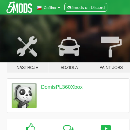
5mods on Discord
Čeština
NÁSTROJE
VOZIDLA
PAINT JOBS
DomisPL360Xbox