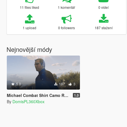
11 files liked
1 komentář
0 videí
1 upload
0 followers
187 stažení
Nejnovější módy
5.0
187
3
Michael Combat Shirt Camo Retexture
1.0
By
DomisPL360Xbox