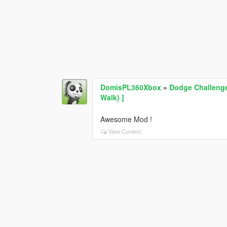
DomisPL360Xbox
»
Dodge Challenge
Walk) ]
Awesome Mod !
View Context