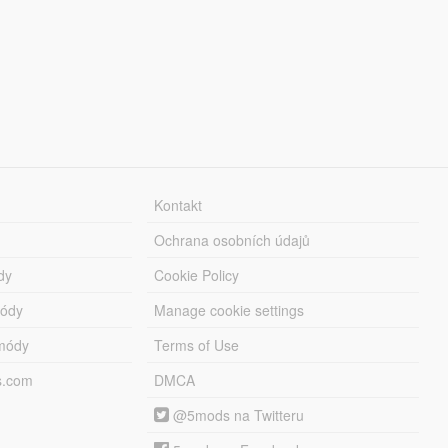
Kontakt
Ochrana osobních údajů
dy
Cookie Policy
módy
Manage cookie settings
módy
Terms of Use
s.com
DMCA
@5mods na Twitteru