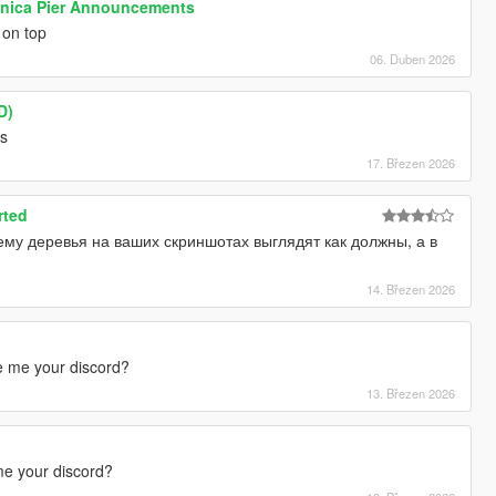
Monica Pier Announcements
 on top
06. Duben 2026
D)
es
17. Březen 2026
rted
му деревья на ваших скриншотах выглядят как должны, а в
14. Březen 2026
ve me your discord?
13. Březen 2026
me your discord?