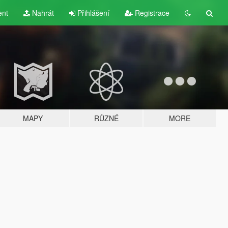
ent
Nahrát
Přihlášení
Registrace
MAPY
RŮZNÉ
MORE