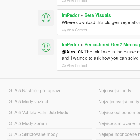
View Context
ImPedor
»
Beta Visuals
Where download this old gen vegetatio
View Context
ImPedor
»
Remastered Gen7 Minima
@Alex106
The minimap in the pause me
and I wanted to ask how you can solve 
View Context
GTA 5 Nástroje pro úpravu
Nejnovější módy
GTA 5 Módy vozidel
Nejzajímavější módy
GTA 5 Vehicle Paint Job Mods
Nejvíce oblíbené mó
GTA 5 Módy zbraní
Nejvíce stahované 
GTA 5 Skriptované módy
Nejlépe hodnocené 