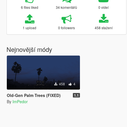
6 files liked
34 komentářů
0 videí
1 upload
0 followers
458 stažení
Nejnovější módy
458
4
Old-Gen Palm Trees (FIXED)
1.1
By
ImPedor