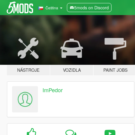
5mods on Discord
Čeština
NÁSTROJE
VOZIDLA
PAINT JOBS
ImPedor