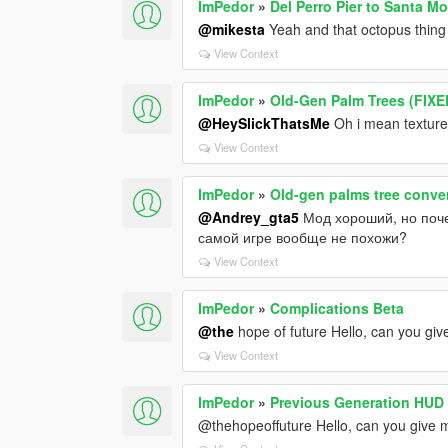
ImPedor
»
Del Perro Pier to Santa 
@mikesta
Yeah and that octopus thing
View Context
ImPedor
»
Old-Gen Palm Trees (FIXE
@HeySlickThatsMe
Oh i mean textur
View Context
ImPedor
»
Old-gen palms tree conve
@Andrey_gta5
Мод хороший, но поче
самой игре вообще не похожи?
View Context
ImPedor
»
Complications Beta
@the
hope of future Hello, can you gi
View Context
ImPedor
»
Previous Generation HUD
@thehopeoffuture Hello, can you give 