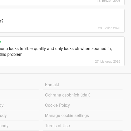
13. Březen 2026
n?
23. Leden 2026
p
nu looks terrible quality and only looks ok when zoomed in,
this problem
27. Listopad 2025
Kontakt
Ochrana osobních údajů
dy
Cookie Policy
módy
Manage cookie settings
módy
Terms of Use