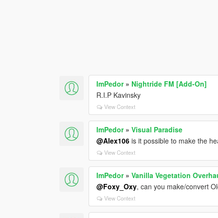
ImPedor
»
Nightride FM [Add-On]
R.I.P Kavinsky
View Context
ImPedor
»
Visual Paradise
@Alex106
is it possible to make the h
View Context
ImPedor
»
Vanilla Vegetation Overha
@Foxy_Oxy
, can you make/convert O
View Context