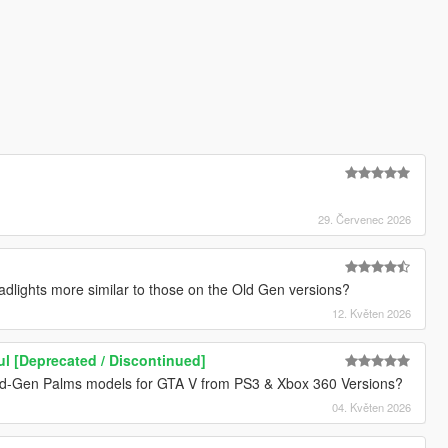
29. Červenec 2026
eadlights more similar to those on the Old Gen versions?
12. Květen 2026
ul [Deprecated / Discontinued]
ld-Gen Palms models for GTA V from PS3 & Xbox 360 Versions?
04. Květen 2026