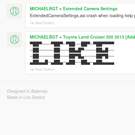
MICHAELBGT
»
Extended Camera Settings
ExtendedCameraSettings.asi crash when loading help 
View Context
MICHAELBGT
»
Toyota Land Cruiser 200 2013 [Add-
▀██▀───▀██▀─▀██──██▀─▀██▀▀▀▀
─██─────██───██▄█▀────██▄█──
─██─────██───██▀█▄────██▀█──
▄██▄▄█─▄██▄─▄██──██▄─▄██▄▄▄▄
View Context
Designed in Alderney
Made in Los Santos