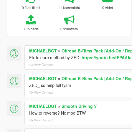
0 files liked
11 komentářů
0 videí
0 uploads
0 followers
MICHAELBGT
»
Offroad B-Rims Pack [Add-On / Rep
Fix texture method by ZED:
https://youtu.be/fFPAtU
View Context
MICHAELBGT
»
Offroad B-Rims Pack [Add-On / Rep
ZED_ so help full tysm
View Context
MICHAELBGT
»
Smooth Driving V
How to reverse? Nc mod BTW
View Context