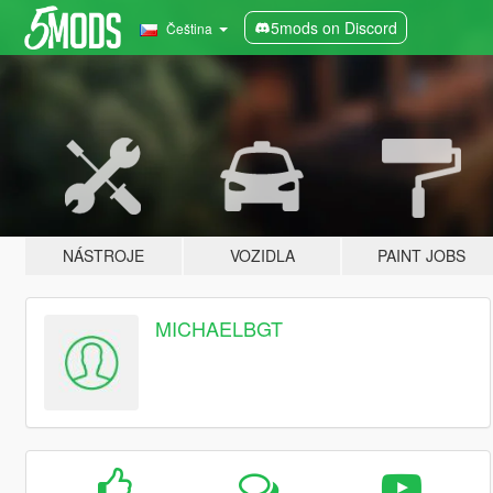
5mods on Discord
Čeština
NÁSTROJE
VOZIDLA
PAINT JOBS
MICHAELBGT