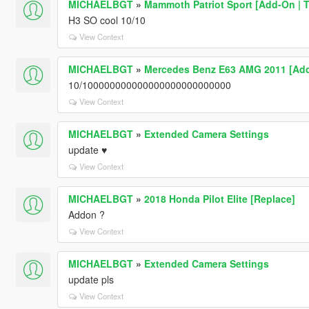
MICHAELBGT
»
Mammoth Patriot Sport [Add-On | 
H3 SO cool 10/10
View Context
MICHAELBGT
»
Mercedes Benz E63 AMG 2011 [Add-
10/100000000000000000000000000
View Context
MICHAELBGT
»
Extended Camera Settings
update ♥
View Context
MICHAELBGT
»
2018 Honda Pilot Elite [Replace]
Addon ?
View Context
MICHAELBGT
»
Extended Camera Settings
update pls
View Context