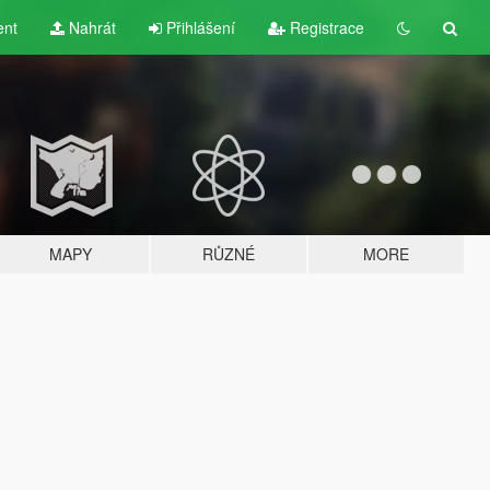
ent
Nahrát
Přihlášení
Registrace
MAPY
RŮZNÉ
MORE