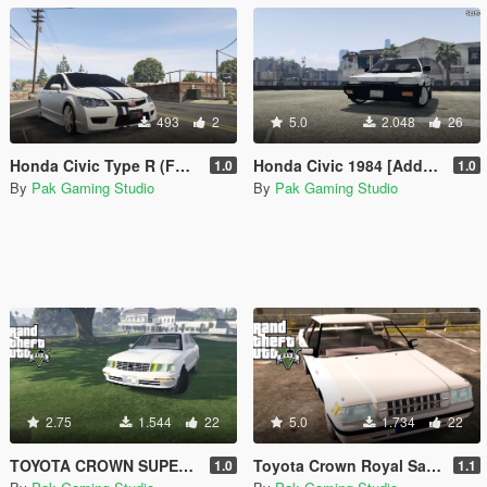
493
2
5.0
2.048
26
Honda Civic Type R (FD2) Livery
Honda Civic 1984 [Add-On]
1.0
1.0
By
Pak Gaming Studio
By
Pak Gaming Studio
2.75
1.544
22
5.0
1.734
22
TOYOTA CROWN SUPER SALOON
Toyota Crown Royal Saloon [Add-On]
1.0
1.1