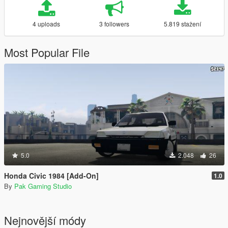
4 uploads
3 followers
5.819 stažení
Most Popular File
5.0
2.048
26
Honda Civic 1984 [Add-On]
1.0
By
Pak Gaming Studio
Nejnovější módy