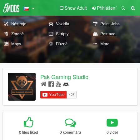
Show Adult
Přihlášení
Nástroje
Vozidla
Paint Jobs
Zbraně
Skripty
Postava
Mapy
Různé
More
Pak Gaming Studio
0 files liked
0 komentářů
0 videí