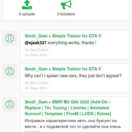
0 uploads
0 followers
Serzh_Gam
»
Simple Trainer for GTA V
@sjaak327
everything works, thanks !
View Context
22. Srpen 2024
Serzh_Gam
»
Simple Trainer for GTA V
Why can't I spawn new cars, they just don't appear?
View Context
20. Srpen 2024
Serzh_Gam
»
BMW M3 G80 2022 [Add-On /
Replace | 70+ Tuning | Liveries | Animated
Sunroof | Template | FiveM | LODS | Extras]
Исправьте характеристики авто, она буксует на
месте , и с подсветкой что то сделайте она очень