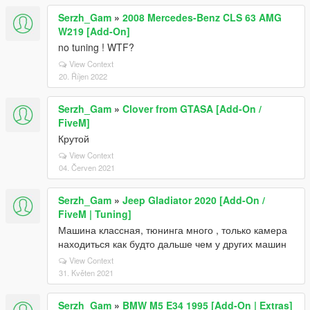
Serzh_Gam
»
2008 Mercedes-Benz CLS 63 AMG
W219 [Add-On]
no tuning ! WTF?
View Context
20. Říjen 2022
Serzh_Gam
»
Clover from GTASA [Add-On /
FiveM]
Крутой
View Context
04. Červen 2021
Serzh_Gam
»
Jeep Gladiator 2020 [Add-On /
FiveM | Tuning]
Машина классная, тюнинга много , только камера
находиться как будто дальше чем у других машин
View Context
31. Květen 2021
Serzh_Gam
»
BMW M5 E34 1995 [Add-On | Extras]