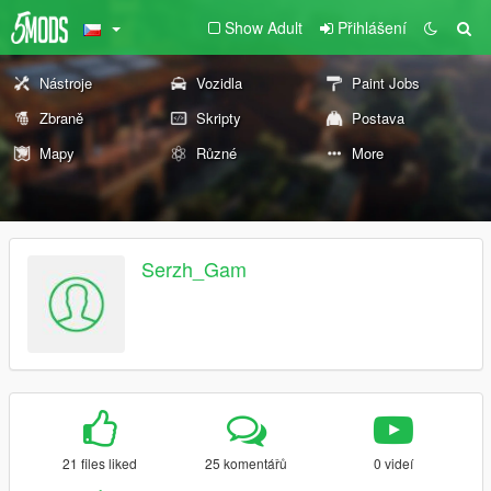
Show Adult
Přihlášení
Nástroje
Vozidla
Paint Jobs
Zbraně
Skripty
Postava
Mapy
Různé
More
Serzh_Gam
21 files liked
25 komentářů
0 videí