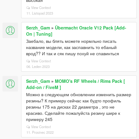
высокая
View Context
11. Listopad 2023
Serzh_Gam
»
Übermacht Oracle V12 Pack [Add-
On | Tuning]
Заебало, вы блять можете нормльно писать
название модели, как заспавнить то ебаный
врод?? И так и сяк пишу похуй не спавинться
View Context
06. Leden 2023
Serzh_Gam
»
MOMO's RF Wheels / Rims Pack [
Add-on / FiveM ]
Можно в следующем обновлении изменить размер
резины? К примеру сейчас как будто профиль
резины 175 на дисках 22 диаметра , это не
красиво. Сделайте пожалуйста резину шире к
примеру 245
View Context
11. Prosinec 2022