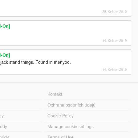
28. Květen 2019
d-On]
14. Květen 2019
d-On]
jack stand things. Found in menyoo.
14. Květen 2019
Kontakt
Ochrana osobních údajů
dy
Cookie Policy
módy
Manage cookie settings
módy
Terms of Use