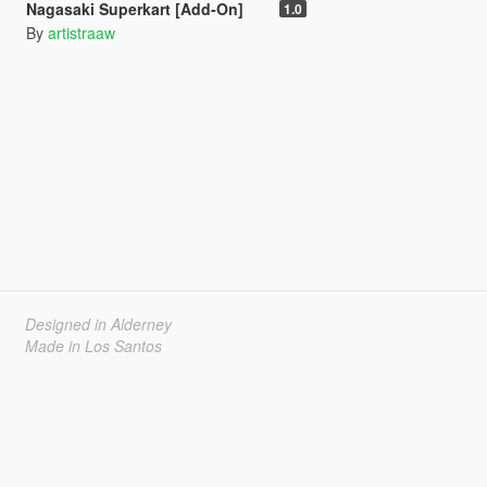
Nagasaki Superkart [Add-On]
1.0
By
artistraaw
Designed in Alderney
Made in Los Santos