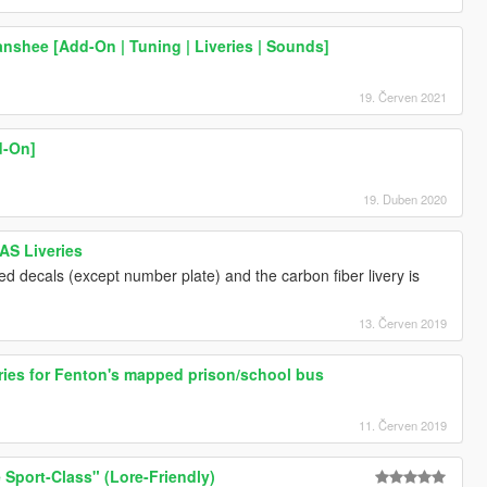
anshee [Add-On | Tuning | Liveries | Sounds]
19. Červen 2021
d-On]
19. Duben 2020
AS Liveries
ed decals (except number plate) and the carbon fiber livery is
13. Červen 2019
eries for Fenton's mapped prison/school bus
11. Červen 2019
Sport-Class" (Lore-Friendly)