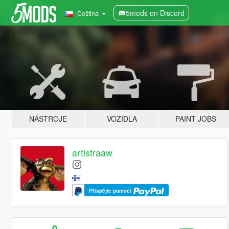
5mods on Discord
Čeština
NÁSTROJE
VOZIDLA
PAINT JOBS
artistraaw
Přispějte pomocí