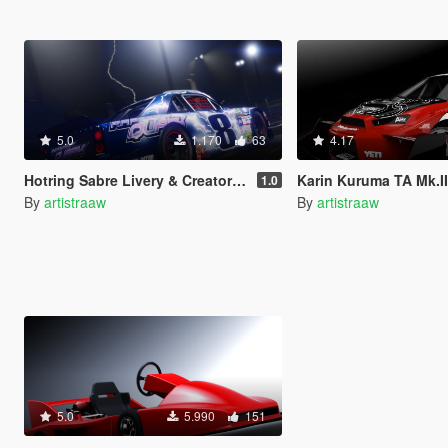
5.0
1.170
63
4.17
Hotring Sabre Livery & Creator Pack
Karin Kuruma TA Mk.II GAS
1.0
By
artistraaw
By
artistraaw
5.0
5.990
151