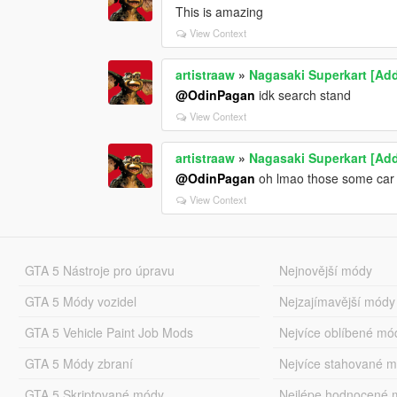
This is amazing
View Context
artistraaw
»
Nagasaki Superkart [Ad
@OdinPagan
idk search stand
View Context
artistraaw
»
Nagasaki Superkart [Ad
@OdinPagan
oh lmao those some car 
View Context
GTA 5 Nástroje pro úpravu
Nejnovější módy
GTA 5 Módy vozidel
Nejzajímavější módy
GTA 5 Vehicle Paint Job Mods
Nejvíce oblíbené mó
GTA 5 Módy zbraní
Nejvíce stahované 
GTA 5 Skriptované módy
Nejlépe hodnocené 