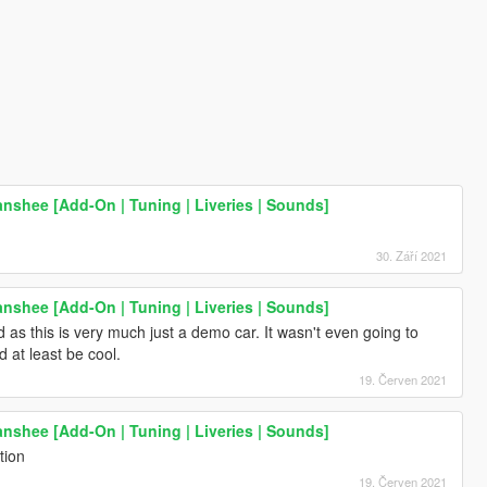
anshee [Add-On | Tuning | Liveries | Sounds]
30. Září 2021
anshee [Add-On | Tuning | Liveries | Sounds]
 as this is very much just a demo car. It wasn't even going to
d at least be cool.
19. Červen 2021
anshee [Add-On | Tuning | Liveries | Sounds]
tion
19. Červen 2021