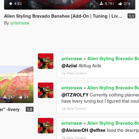
4.93
8.761
218
Alien Styling Bravado Banshee [Add-On | Tuning | Liveries | Sounds]
1.1
By
artistraaw
artistraaw
»
Alien Styling Bravado B
@Aziial
Abflug Arde
View Context
artistraaw
»
Alien Styling Bravado B
@ITZWOLFY
Currently nothing planned
247
24
have livery tuning but I figured that coul
View Context
r" -livery
1.0
artistraaw
»
Alien Styling Bravado B
@AleisterDH
@efftee
fixed the descrip
View Context