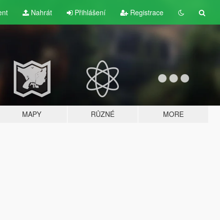
ent
Nahrát
Přihlášení
Registrace
MAPY
RŮZNÉ
MORE