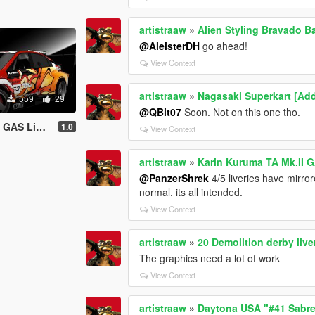
artistraaw
»
Alien Styling Bravado B
@AleisterDH
go ahead!
View Context
artistraaw
»
Nagasaki Superkart [Ad
559
29
@QBit07
Soon. Not on this one tho.
 Liveries
1.0
View Context
artistraaw
»
Karin Kuruma TA Mk.II G
@PanzerShrek
4/5 liveries have mirror
normal. its all intended.
View Context
artistraaw
»
20 Demolition derby liv
The graphics need a lot of work
View Context
artistraaw
»
Daytona USA "#41 Sabre 