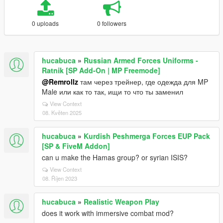
0 uploads
0 followers
hucabuca
»
Russian Armed Forces Uniforms -
Ratnik [SP Add-On | MP Freemode]
@Remrollz
там через трейнер, где одежда для MP
Male или как то так, ищи то что ты заменил
View Context
08. Květen 2025
hucabuca
»
Kurdish Peshmerga Forces EUP Pack
[SP & FiveM Addon]
can u make the Hamas group? or syrian ISIS?
View Context
08. Říjen 2023
hucabuca
»
Realistic Weapon Play
does it work with immersive combat mod?