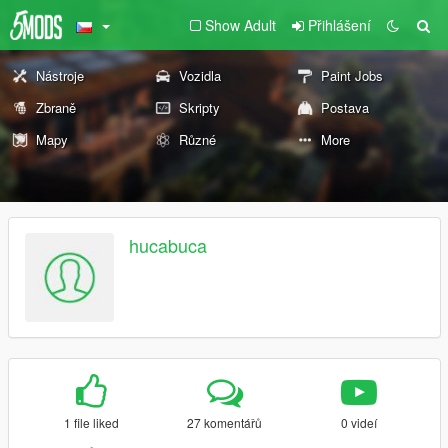
Show Adult
Přihlášení
Nástroje
Vozidla
Paint Jobs
Zbraně
Skripty
Postava
Mapy
Různé
More
hucabuca
1 file liked
27 komentářů
0 videí