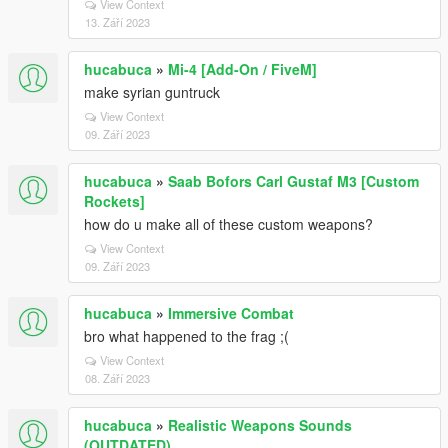
View Context
13. Září 2023
hucabuca
»
Mi-4 [Add-On / FiveM]
make syrian guntruck
View Context
09. Září 2023
hucabuca
»
Saab Bofors Carl Gustaf M3 [Custom
Rockets]
how do u make all of these custom weapons?
View Context
09. Září 2023
hucabuca
»
Immersive Combat
bro what happened to the frag ;(
View Context
08. Září 2023
hucabuca
»
Realistic Weapons Sounds
(OUTDATED)