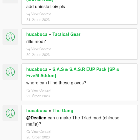
add uninstall.oiv pls
View Context
31. Srpen 2023
hucabuca
»
Tactical Gear
rifle mod?
View Context
30. Srpen 2023
hucabuca
»
S.A.S & S.A.S.R EUP Pack [SP &
FiveM Addon]
where can i find these gloves?
View Context
27. Srpen 2023
hucabuca
»
The Gang
@Dealien
can u make The Triad mod (chinese
mafia)?
View Context
20. Srpen 2023