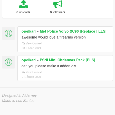
0 uploads
0 followers
opelkarl
»
Met Police Volvo XC90 [Replace | ELS]
awesome would love a firearms version
View Context
03. Leden 2021
opelkarl
»
PSNI Mini Christmas Pack [ELS]
can you please make it addon oiv
View Context
21. Srpen 2020
Designed in Alderney
Made in Los Santos