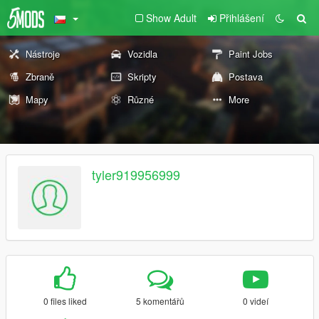
Show Adult
Přihlášení
Nástroje
Vozidla
Paint Jobs
Zbraně
Skripty
Postava
Mapy
Různé
More
tyler919956999
0 files liked
5 komentářů
0 videí