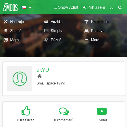
Show Adult
Přihlášení
Nástroje
Vozidla
Paint Jobs
Zbraně
Skripty
Postava
Mapy
Různé
More
ukYU
Small space living
0 files liked
0 komentářů
0 videí