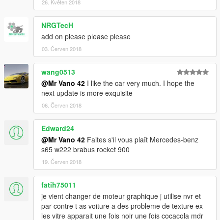
26. Květen 2018
NRGTecH
add on please please please
03. Červen 2018
wang0513
@Mr Vano 42
I like the car very much. I hope the
next update is more exquisite
06. Červen 2018
Edward24
@Mr Vano 42
Faites s'il vous plaît Mercedes-benz
s65 w222 brabus rocket 900
19. Červen 2018
fatih75011
je vient changer de moteur graphique j utilise nvr et
par contre t as voiture a des probleme de texture ex
les vitre apparait une fois noir une fois cocacola mdr