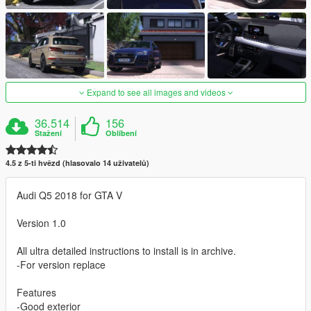
Expand to see all images and videos
36.514
156
Stažení
Oblíbení
4.5 z 5-ti hvězd (hlasovalo 14 uživatelů)
Audi Q5 2018 for GTA V
Version 1.0
All ultra detailed instructions to install is in archive.
-For version replace
Features
-Good exterior