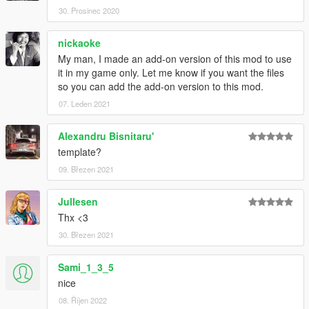
30. Prosinec 2020
nickaoke
My man, I made an add-on version of this mod to use
it in my game only. Let me know if you want the files
so you can add the add-on version to this mod.
07. Leden 2021
Alexandru Bisnitaru'
template?
09. Březen 2021
Jullesen
Thx <3
30. Březen 2021
Sami_1_3_5
nice
08. Říjen 2022