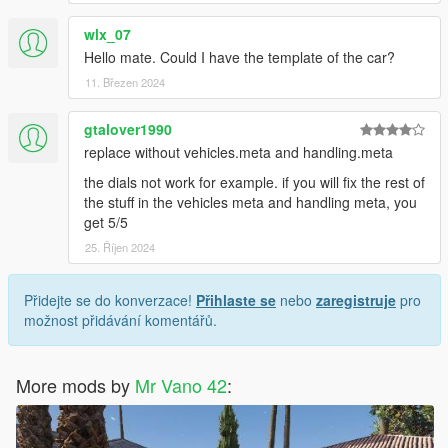
wlx_07
Hello mate. Could I have the template of the car?
11. Březen 2024
gtalover1990
replace without vehicles.meta and handling.meta
the dials not work for example. if you will fix the rest of
the stuff in the vehicles meta and handling meta, you
get 5/5
25. Říjen 2024
Přidejte se do konverzace!
Přihlaste se
nebo
zaregistruje
pro
možnost přidávání komentářů.
More mods by
Mr Vano 42
: