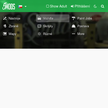
Show Adult
Přihlášení
Nástroje
Vozidla
Paint Jobs
Zbraně
Skripty
Postava
Mapy
Různé
More