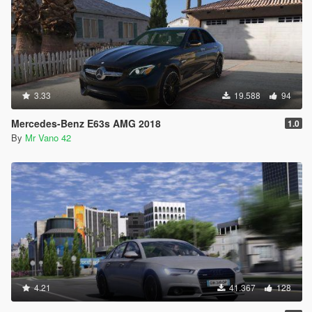
3.33
19.588
94
Mercedes-Benz E63s AMG 2018
1.0
By
Mr Vano 42
4.21
41.367
128