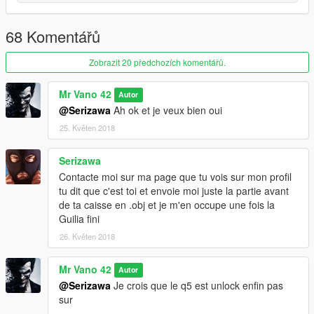
68 Komentářů
Zobrazit 20 předchozích komentářů.
Mr Vano 42
Autor
@Serizawa
Ah ok et je veux bien oui
25. Květen 2018
Serizawa
Contacte moi sur ma page que tu vois sur mon profil
tu dit que c'est toi et envoie moi juste la partie avant
de ta caisse en .obj et je m'en occupe une fois la
Guilia fini
26. Květen 2018
Mr Vano 42
Autor
@Serizawa
Je crois que le q5 est unlock enfin pas
sur