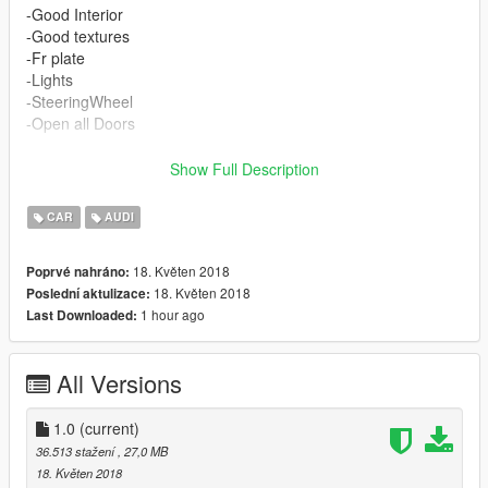
-Good Interior
-Good textures
-Fr plate
-Lights
-SteeringWheel
-Open all Doors
CREDIT :
Show Full Description
Model from : skyrix
Convert : Mr Vano 42
CAR
AUDI
18. Květen 2018
Poprvé nahráno:
18. Květen 2018
Poslední aktulizace:
1 hour ago
Last Downloaded:
All Versions
1.0
(current)
36.513 stažení
, 27,0 MB
18. Květen 2018