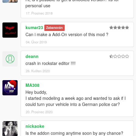
personal use
17. Prosinec 2018
kumar23
Zabanován
Can i make a Add-On version of this mod ?
04. Únor 2019
deann
crash in rockstar editor !!!!
26. Květen 2020
MA308
Hey buddy,
I started modeling a week ago and wanted to ask if I
could turn your vehicle into a German police car?
20. Prosinec 2020
nickaoke
Is the addon coming anytime soon by any chance?