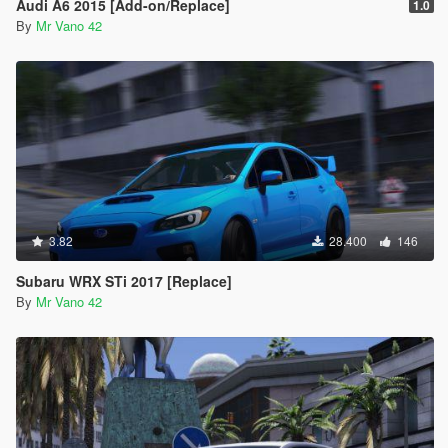
Audi A6 2015 [Add-on/Replace]
1.0
By
Mr Vano 42
3.82
28.400
146
Subaru WRX STi 2017 [Replace]
By
Mr Vano 42