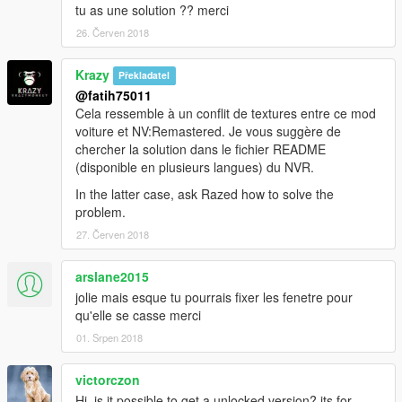
tu as une solution ?? merci
26. Červen 2018
Krazy
Překladatel
@fatih75011
Cela ressemble à un conflit de textures entre ce mod
voiture et NV:Remastered. Je vous suggère de
chercher la solution dans le fichier README
(disponible en plusieurs langues) du NVR.
In the latter case, ask Razed how to solve the
problem.
27. Červen 2018
arslane2015
jolie mais esque tu pourrais fixer les fenetre pour
qu'elle se casse merci
01. Srpen 2018
victorczon
Hi, is it possible to get a unlocked version? its for