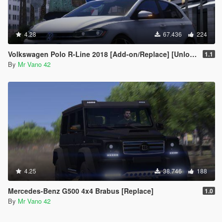
4.28
67.436
224
Volkswagen Polo R-Line 2018 [Add-on/Replace] [Unlocked]
1.1
By
Mr Vano 42
4.25
38.746
188
Mercedes-Benz G500 4x4 Brabus [Replace]
1.0
By
Mr Vano 42