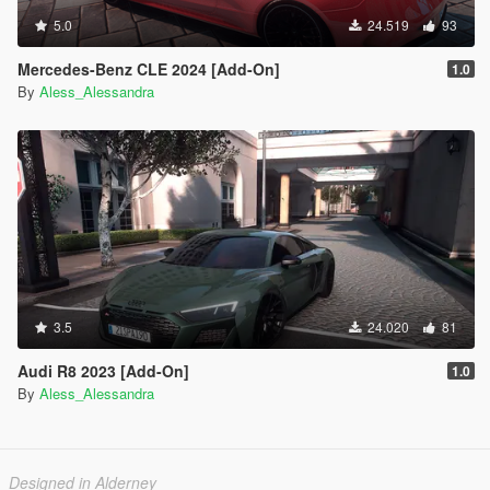
5.0
24.519
93
Mercedes-Benz CLE 2024 [Add-On]
1.0
By
Aless_Alessandra
3.5
24.020
81
Audi R8 2023 [Add-On]
1.0
By
Aless_Alessandra
Designed in Alderney