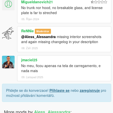
Migueldanovich21
No trunk nor hood, no breakable glass, and license
plate is far to streched
05. Říjen 2024
ReNNie
Moderátor
@Aless_Alessandra
missing interior screenshots
and again missing changelog in your description
08. Září 2025
jmaciel25
No meu, ficou apenas na tela de carregamento, e
nada mais
09. Listopad 2025
Přidejte se do konverzace!
Přihlaste se
nebo
zaregistruje
pro
možnost přidávání komentářů.
More mods by
Aless_Alessandra
: