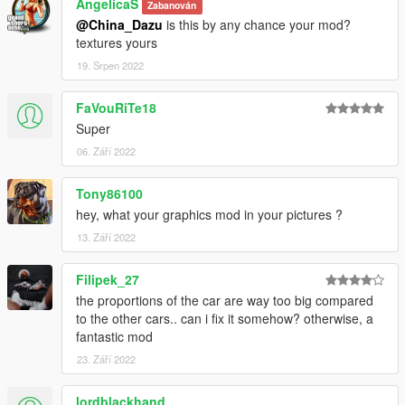
AngelicaS
Zabanován
@China_Dazu
is this by any chance your mod?
textures yours
19. Srpen 2022
FaVouRiTe18
Super
06. Září 2022
Tony86100
hey, what your graphics mod in your pictures ?
13. Září 2022
Filipek_27
the proportions of the car are way too big compared
to the other cars.. can i fix it somehow? otherwise, a
fantastic mod
23. Září 2022
lordblackhand