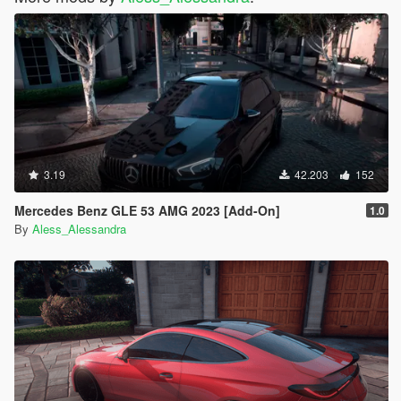
3.19
42.203
152
Mercedes Benz GLE 53 AMG 2023 [Add-On]
1.0
By
Aless_Alessandra