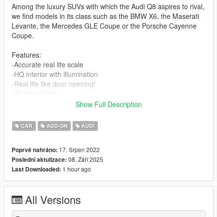
Among the luxury SUVs with which the Audi Q8 aspires to rival,
we find models in its class such as the BMW X6, the Maserati
Levante, the Mercedes GLE Coupe or the Porsche Cayenne
Coupe.
Features:
-Accurate real life scale
-HQ interior with illumination
-Real life like door opening!
-Working Dials
-Dynamic Gauges
Show Full Description
-HQ car body
-Full gta 5 materials
CAR
ADD-ON
AUDI
-Smooth reflections
-Correct first person view camera
17. Srpen 2022
Poprvé nahráno:
-Working headlights
08. Září 2025
Poslední aktulizace:
-Brake and reversing lights
1 hour ago
Last Downloaded:
-HQ door sills
-Correctly scaled tires
-Working steering wheel
All Versions
-Hands on wheel