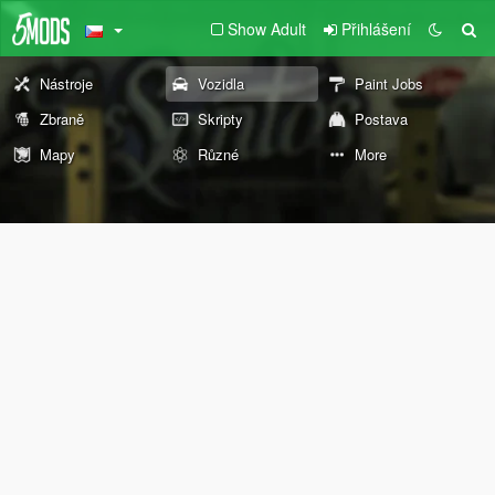
Show Adult
Přihlášení
Nástroje
Vozidla
Paint Jobs
Zbraně
Skripty
Postava
Mapy
Různé
More