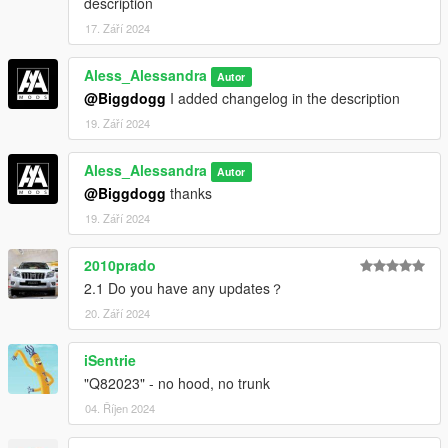
description
17. Září 2024
Aless_Alessandra
Autor
@Biggdogg
I added changelog in the description
19. Září 2024
Aless_Alessandra
Autor
@Biggdogg
thanks
19. Září 2024
2010prado
2.1 Do you have any updates？
20. Září 2024
iSentrie
"Q82023" - no hood, no trunk
04. Říjen 2024