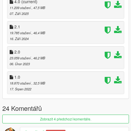
Name of the car: Q82023
4.0
(current)
11.209 stažení
, 47,5 MB
Corrections:
07. Září 2025
-correction of car dimensions - similar to reality
-Improved interior textures
2.1
-Polarized glass was added
19.785 stažení
, 46,4 MB
-Corrected the rims
16. Září 2024
-Corrected the license plate
2.0
3D model: https://hum3d.com/
23.059 stažení
, 46,2 MB
Edit & Convert: Aless Alessandra
06. Únor 2023
Screenshot: Aless Alessandra
1.0
Installation:
Put the OIV file into Open IV
18.870 stažení
, 32,5 MB
17. Srpen 2022
24 Komentářů
Zobrazit 4 předchozí komentáře.