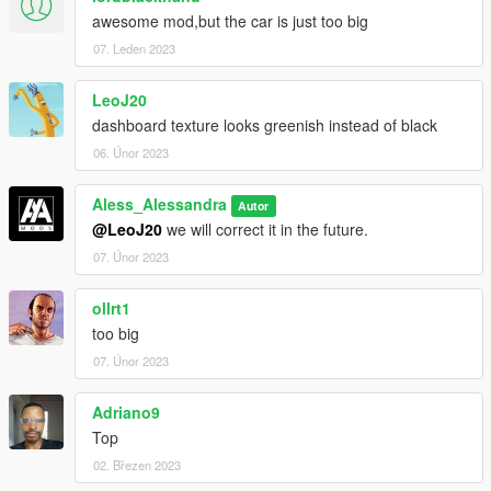
awesome mod,but the car is just too big
07. Leden 2023
LeoJ20
dashboard texture looks greenish instead of black
06. Únor 2023
Aless_Alessandra
Autor
@LeoJ20
we will correct it in the future.
07. Únor 2023
ollrt1
too big
07. Únor 2023
Adriano9
Top
02. Březen 2023