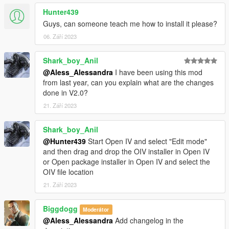
Hunter439
Guys, can someone teach me how to install it please?
06. Září 2023
Shark_boy_Anil
@Aless_Alessandra
I have been using this mod
from last year, can you explain what are the changes
done in V2.0?
21. Září 2023
Shark_boy_Anil
@Hunter439
Start Open IV and select "Edit mode"
and then drag and drop the OIV installer in Open IV
or Open package installer in Open IV and select the
OIV file location
21. Září 2023
Biggdogg
Moderátor
@Aless_Alessandra
Add changelog in the