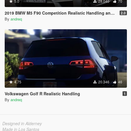
5.0
28.040
70
2019 BMW M5 F90 Competition Realistic Handling and Sound
2.0
By
andreq
4.75
20.346
46
Volkswagen Golf R Realistic Handling
1
By
andreq
Designed in Alderney
Made in Los Santos