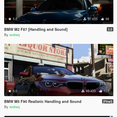
5.0
37.655
98
BMW M2 F87 [Handling and Sound]
2.0
By
andreq
5.0
49.425
102
BMW M5 F90 Realistic Handling and Sound
[Final]
By
andreq