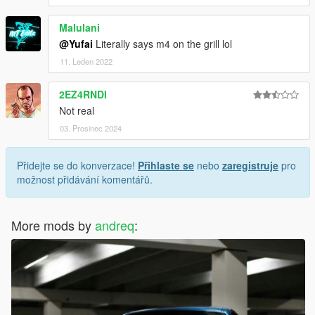
Malulani
@Yufai
Literally says m4 on the grill lol
11. Leden 2022
2EZ4RNDI
Not real
03. Prosinec 2024
Přidejte se do konverzace!
Přihlaste se
nebo
zaregistruje
pro
možnost přidávání komentářů.
More mods by
andreq
: