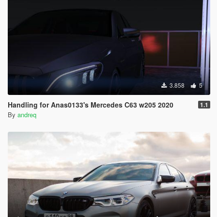
3.858
5
Handling for Anas0133's Mercedes C63 w205 2020
1.1
By
andreq