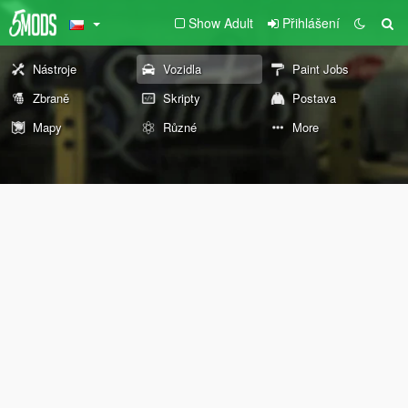
Show Adult
Přihlášení
Nástroje
Vozidla
Paint Jobs
Zbraně
Skripty
Postava
Mapy
Různé
More