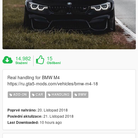
14.982
15
Stažení
Oblíbení
Real handling for BMW M4
https://ru.gta5-mods.com/vehicles/bmw-m4-18
ADD-ON
CAR
HANDLING
BMW
20. Listopad 2018
Poprvé nahráno:
21. Listopad 2018
Poslední aktulizace:
10 hours ago
Last Downloaded: