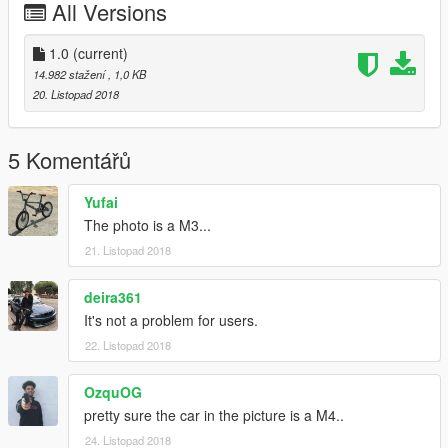
All Versions
1.0
(current)
14.982 stažení
, 1,0 KB
20. Listopad 2018
5 Komentářů
Yufai
The photo is a M3...
21. Listopad 2018
deira361
It's not a problem for users.
22. Listopad 2018
OzquOG
pretty sure the car in the picture is a M4..
24. Listopad 2018