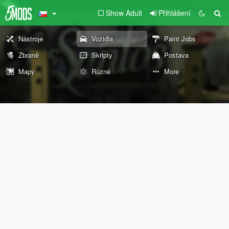
Show Adult
Přihlášení
Nástroje
Vozidla
Paint Jobs
Zbraně
Skripty
Postava
Mapy
Různé
More