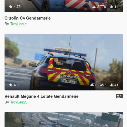
4.75
2.778
14
Citroën C4 Gendarmerie
By
TroyLee25
4.0
21.457
41
Renault Megane 4 Estate Gendarmerie
2.1
By
TroyLee25