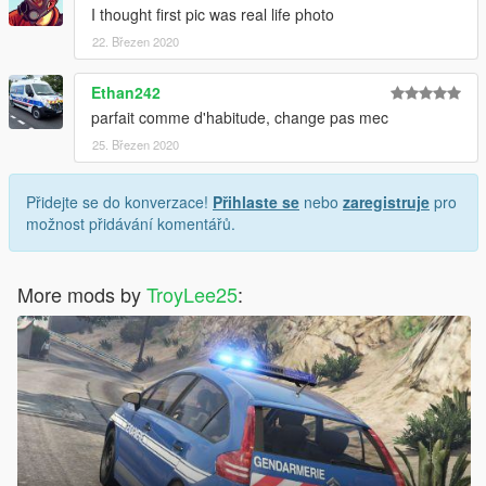
I thought first pic was real life photo
22. Březen 2020
Ethan242
parfait comme d'habitude, change pas mec
25. Březen 2020
Přidejte se do konverzace!
Přihlaste se
nebo
zaregistruje
pro
možnost přidávání komentářů.
More mods by
TroyLee25
: