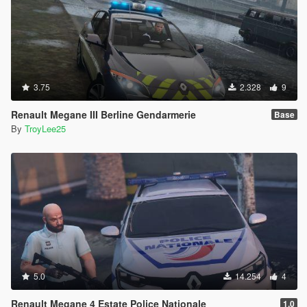
3.75
2.328
9
Renault Megane III Berline Gendarmerie
Base
By
TroyLee25
5.0
14.254
4
Renault Megane 4 Estate Police Nationale
1.0