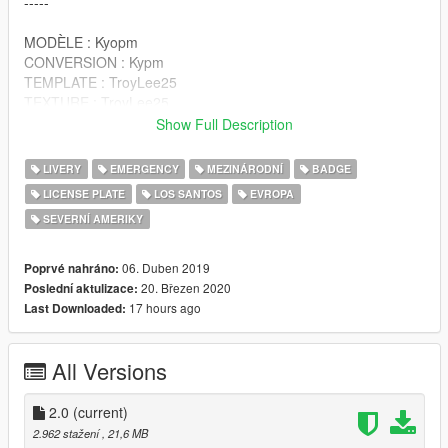
-----
MODÈLE : Kyopm
CONVERSION : Kypm
TEMPLATE : TroyLee25
TEXTURE : TroyLee25
Show Full Description
-----
LIVERY
EMERGENCY
MEZINÁRODNÍ
BADGE
Bon jeu à tous.
LICENSE PLATE
LOS SANTOS
EVROPA
SEVERNÍ AMERIKY
06. Duben 2019
Poprvé nahráno:
20. Březen 2020
Poslední aktulizace:
17 hours ago
Last Downloaded:
All Versions
2.0
(current)
2.962 stažení
, 21,6 MB