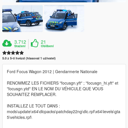
3.712
21
Stažení
Oblíbení
5.0 z 5-ti hvězd (hlasoval 1 uživatel)
Ford Focus Wagon 2012 | Gendarmerie Nationale
RENOMMEZ LES FICHIERS "focusgn.yft" ; "focusgn_hi.yft" et
"focusgn.ytd" EN LE NOM DU VÉHICULE QUE VOUS
SOUHAITEZ REMPLACER.
INSTALLEZ LE TOUT DANS :
mods\update\x64\dlcpacks\patchday22ng\dlc.rpf\x64\levels\gta
5\vehicles.rpf\