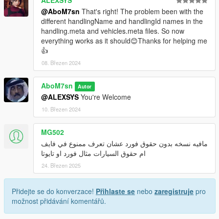
ALEXSYS
@AboM7sn
That's right! The problem been with the
different handlingName and handlingId names in the
handling.meta and vehicles.meta files. So now
everything works as it should😊Thanks for helping me
👍
08. Březen 2024
AboM7sn
Autor
@ALEXSYS
You're Welcome
10. Březen 2024
MG502
مافيه نسخه بدون حقوق فورد عشان تعرف ممنوع في فايف
ام حقوق السيارات مثال فورد او تايوتا
24. Březen 2025
Přidejte se do konverzace!
Přihlaste se
nebo
zaregistruje
pro
možnost přidávání komentářů.