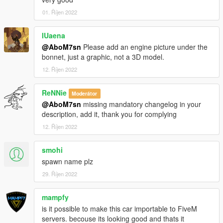
01. Říjen 2022
IUaena
@AboM7sn
Please add an engine picture under the
bonnet, just a graphic, not a 3D model.
12. Říjen 2022
ReNNie
Moderátor
@AboM7sn
missing mandatory changelog in your
description, add it, thank you for complying
12. Říjen 2022
smohi
spawn name plz
29. Říjen 2022
mampfy
is it possible to make this car importable to FiveM
servers. becouse its looking good and thats it