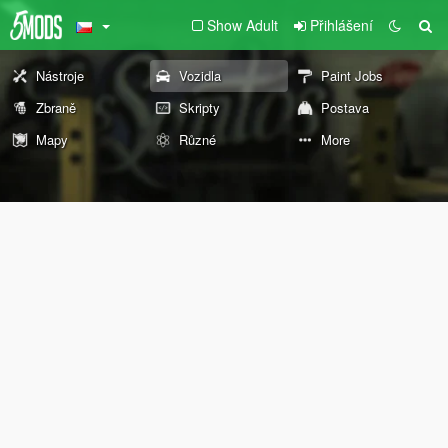
Show Adult
Přihlášení
Nástroje
Vozidla
Paint Jobs
Zbraně
Skripty
Postava
Mapy
Různé
More