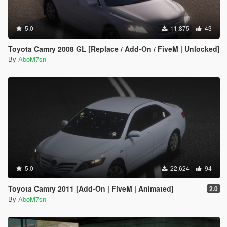
5.0
11.875
43
Toyota Camry 2008 GL [Replace / Add-On / FiveM | Unlocked]
By
AboM7sn
5.0
22.624
94
Toyota Camry 2011 [Add-On | FiveM | Animated]
2.0
By
AboM7sn