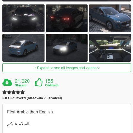
Expand to see all images and videos
21.920
155
Stažení
Oblíbení
5.0 z 5-ti hvězd (hlasovalo 7 uživatelů)
First Arabic then English
السلام عليكم