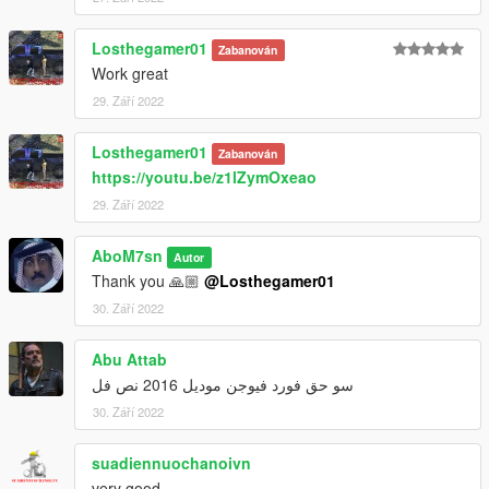
Losthegamer01
Zabanován
Work great
29. Září 2022
Losthegamer01
Zabanován
https://youtu.be/z1lZymOxeao
29. Září 2022
AboM7sn
Autor
Thank you 🙏🏼
@Losthegamer01
30. Září 2022
Abu Attab
سو حق فورد فيوجن موديل 2016 نص فل
30. Září 2022
suadiennuochanoivn
very good