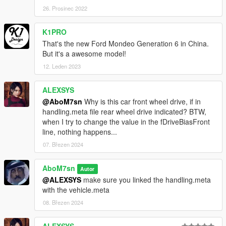
26. Prosinec 2022
K1PRO
That's the new Ford Mondeo Generation 6 in China.
But it's a awesome model!
12. Leden 2023
ALEXSYS
@AboM7sn
Why is this car front wheel drive, if in
handling.meta file rear wheel drive indicated? BTW,
when I try to change the value in the fDriveBiasFront
line, nothing happens...
07. Březen 2024
AboM7sn
Autor
@ALEXSYS
make sure you linked the handling.meta
with the vehicle.meta
08. Březen 2024