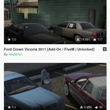
5.0
14.091
117
Ford Crown Victoria 2011 [Add-On / FiveM | Unlocked]
2
By
AboM7sn
5.0
6.696
90