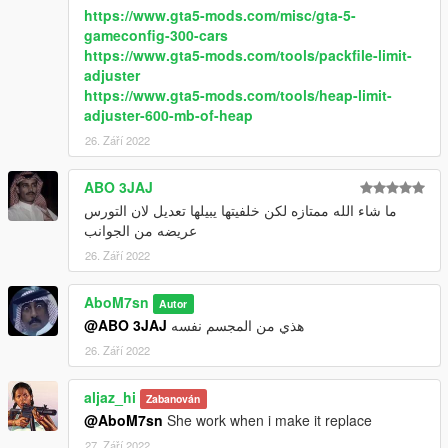
Working Dials
https://www.gta5-mods.com/misc/gta-5-
HQ interior
gameconfig-300-cars
Mirrors Have Real Reflections
https://www.gta5-mods.com/tools/packfile-limit-
Support ALL game features
adjuster
------
https://www.gta5-mods.com/tools/heap-limit-
Install:
adjuster-600-mb-of-heap
Grand Theft Auto V\mods\update\x64\dlcpacks
26. Září 2022
------
Discord Server : https://discord.gg/9dZN5nkC9K
ABO 3JAJ
Discord : abom7sn
ما شاء الله ممتازه لكن خلفيتها يبيلها تعديل لان التورس
عريضه من الجوانب
26. Září 2022
AboM7sn
Autor
@ABO 3JAJ
هذي من المجسم نفسه
26. Září 2022
aljaz_hi
Zabanován
@AboM7sn
She work when i make it replace
27. Září 2022