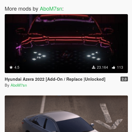
More mods by
AboM7sn
:
4.5
23.164
113
Hyundai Azera 2022 [Add-On / Replace |Unlocked]
2.0
By
AboM7sn