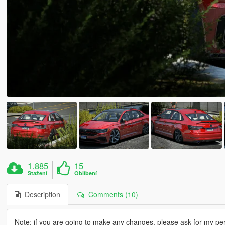
1.885
15
Stažení
Oblíbení
Description
Comments (10)
Note: if you are going to make any changes, please ask for my perm