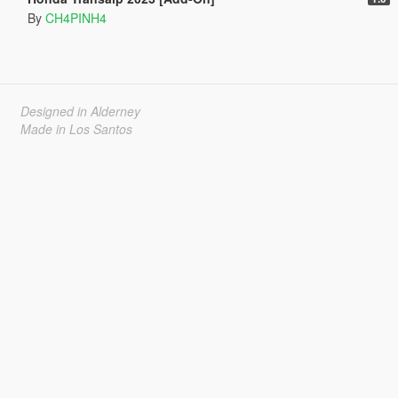
By
CH4PINH4
Designed in Alderney
Made in Los Santos