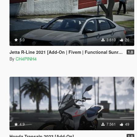
5.0
3.610
26
Jetta R-Line 2021 [Add-On | Fivem | Functional Sunroof]
1.0
By
CH4PINH4
4.9
7.561
49
Honda Transalp 2023 [Add-On]
1.0