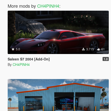
More mods by
CH4PINH4
:
5.0
3.715
61
Saleen S7 2004 [Add-On]
1.0
By
CH4PINH4