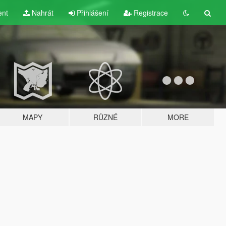
ent
Nahrát
Přihlášení
Registrace
MAPY
RŮZNÉ
MORE