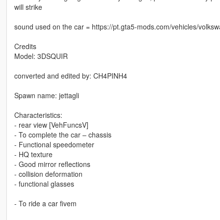
will strike
sound used on the car = https://pt.gta5-mods.com/vehicles/volk
Credits
Model: 3DSQUIR
converted and edited by: CH4PINH4
Spawn name: jettagli
Characteristics:
- rear view [VehFuncsV]
- To complete the car – chassis
- Functional speedometer
- HQ texture
- Good mirror reflections
- collision deformation
- functional glasses
- To ride a car fivem