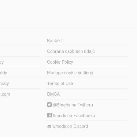
Kontakt
Ochrana osobních údajů
dy
Cookie Policy
módy
Manage cookie settings
módy
Terms of Use
s.com
DMCA
@5mods na Twitteru
5mods na Facebooku
5mods on Discord