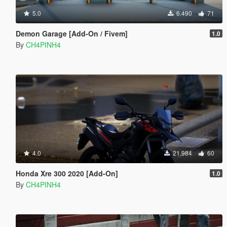
5.0
6.490
71
Demon Garage [Add-On / Fivem]
1.0
By
CH4PINH4
4.0
21.984
60
Honda Xre 300 2020 [Add-On]
1.0
By
CH4PINH4