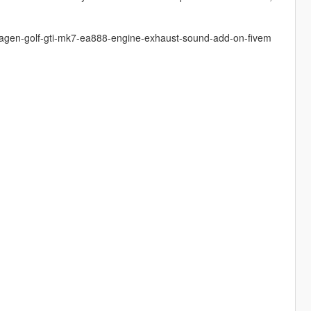
swagen-golf-gti-mk7-ea888-engine-exhaust-sound-add-on-fivem