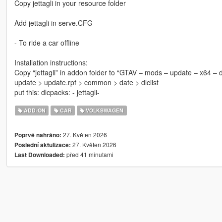
Copy jettagli in your resource folder
Add jettagli in serve.CFG
- To ride a car offline
Installation instructions:
Copy “jettagli” in addon folder to “GTAV – mods – update – x64 – 
update > update.rpf > common > date > dlclist
put this: dlcpacks: - jettagli-
ADD-ON
CAR
VOLKSWAGEN
27. Květen 2026
Poprvé nahráno:
27. Květen 2026
Poslední aktulizace:
před 41 minutami
Last Downloaded: