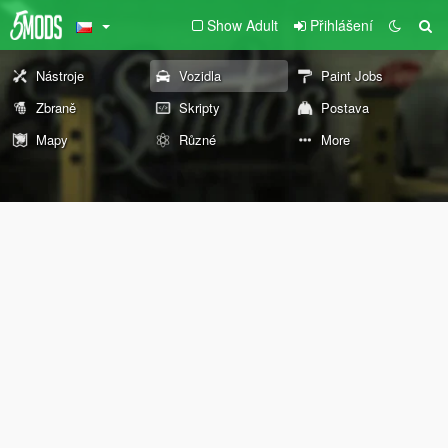
Show Adult
Přihlášení
Nástroje
Vozidla
Paint Jobs
Zbraně
Skripty
Postava
Mapy
Různé
More