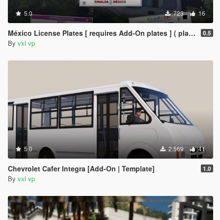
5.0
723
16
México License Plates [ requires Add-On plates ] ( placas de mexico )
0.5
By
vxl vp
5.0
2.569
41
Chevrolet Cafer Integra [Add-On | Template]
1.0
By
vxl vp