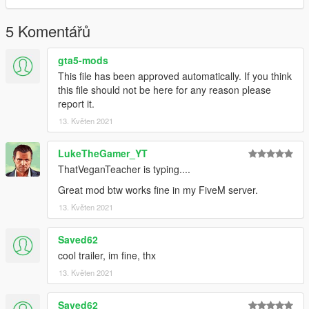
5 Komentářů
gta5-mods
This file has been approved automatically. If you think
this file should not be here for any reason please
report it.
13. Květen 2021
LukeTheGamer_YT
ThatVeganTeacher is typing....
Great mod btw works fine in my FiveM server.
13. Květen 2021
Saved62
cool trailer, im fine, thx
13. Květen 2021
Saved62