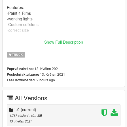
Features:
-Paint 4 Rims
-working lights
-Custom colisions
-correct size
kown bugs
Show Full Description
*incomplete model n cols
*The trailer is specially designed for my trucks, it may not pull
TRUCK
well with others
13. Květen 2021
Poprvé nahráno:
Enjoy it!
13. Květen 2021
Poslední aktulizace:
2 hours ago
Last Downloaded:
All Versions
1.0
(current)
4.767 stažení
, 10,1 MB
13. Květen 2021