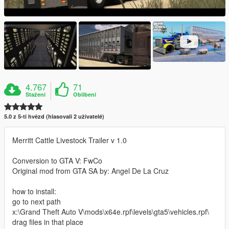
4.767
71
Stažení
Oblíbení
5.0 z 5-ti hvězd (hlasovali 2 uživatelé)
Merritt Cattle Livestock Trailer v 1.0
Conversion to GTA V: FwCo
Original mod from GTA SA by: Angel De La Cruz
how to install:
go to next path
x:\Grand Theft Auto V\mods\x64e.rpf\levels\gta5\vehicles.rpf\
drag files in that place