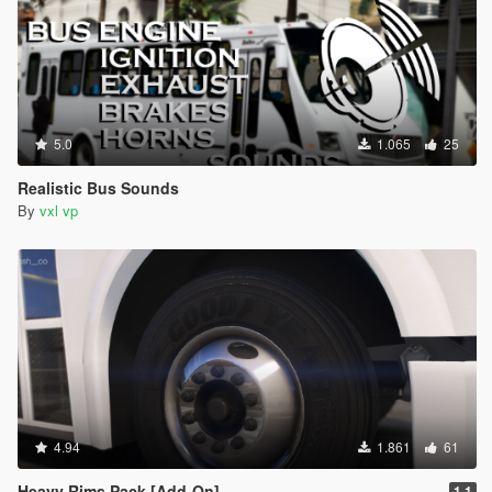
5.0
1.065
25
Realistic Bus Sounds
By
vxl vp
4.94
1.861
61
Heavy Rims Pack [Add-On]
1.1