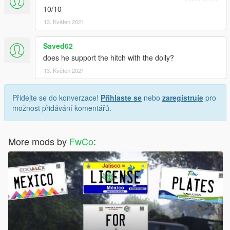
10/10
13. Květen 2021
Saved62
does he support the hitch with the dolly?
13. Květen 2021
Přidejte se do konverzace!
Přihlaste se
nebo
zaregistruje
pro
možnost přidávání komentářů.
More mods by
FwCo
: