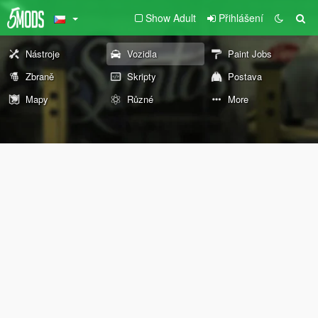
Show Adult
Přihlášení
Nástroje
Vozidla
Paint Jobs
Zbraně
Skripty
Postava
Mapy
Různé
More