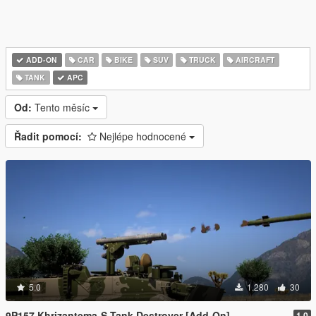
ADD-ON
CAR
BIKE
SUV
TRUCK
AIRCRAFT
TANK
APC
Od:
Tento měsíc
Řadit pomocí:
Nejlépe hodnocené
5.0
1.280
30
9P157 Khrizantema-S Tank Destroyer [Add-On]
1.0