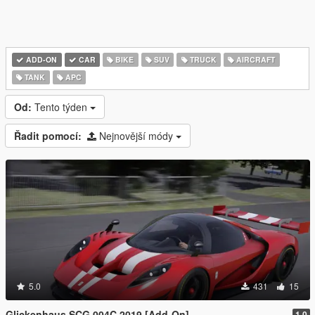
ADD-ON
CAR
BIKE
SUV
TRUCK
AIRCRAFT
TANK
APC
Od:
Tento týden
Řadit pomocí:
Nejnovější módy
5.0
431
15
Glickenhaus SCG 004C 2019 [Add-On]
1.0