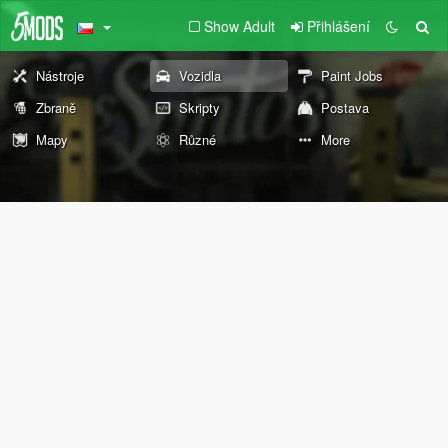
Show Adult
Přihlášení
Nástroje
Vozidla
Paint Jobs
Zbraně
Skripty
Postava
Mapy
Různé
More