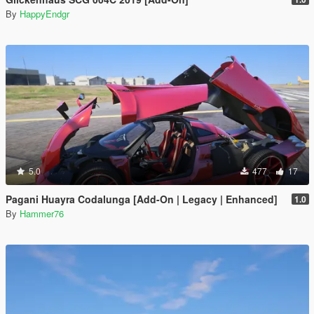
By
HappyEndgr
5.0
477
17
Pagani Huayra Codalunga [Add-On | Legacy | Enhanced]
1.0
By
Hammer76