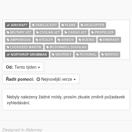
AIRCRAFT
VANILLA EDIT
PLANE
HELICOPTER
MILITARY JET
CIVILIAN JET
CARGO JET
PROPELLER
AMPHIBIOUS
STEALTH
AIRBUS
BOEING
EMBRAER
LOCKHEED MARTIN
MCDONNELL DOUGLAS
NORTHROP GRUMMAN
SIKORSKY
FICTIONAL
MENYOO
Od:
Tento týden
Řadit pomocí:
Nejnovější verze
Nebyly nalezeny žádné módy, prosím zkuste změnit požadavek
vyhledávání.
Designed in Alderney