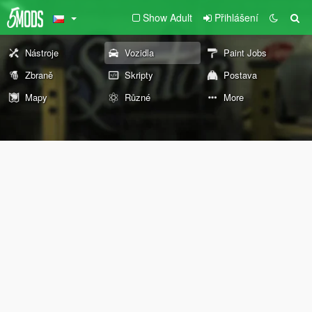
Show Adult
Přihlášení
Nástroje
Vozidla
Paint Jobs
Zbraně
Skripty
Postava
Mapy
Různé
More