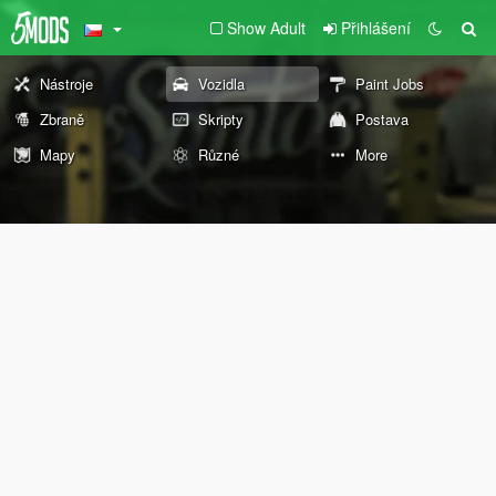
Show Adult
Přihlášení
Nástroje
Vozidla
Paint Jobs
Zbraně
Skripty
Postava
Mapy
Různé
More