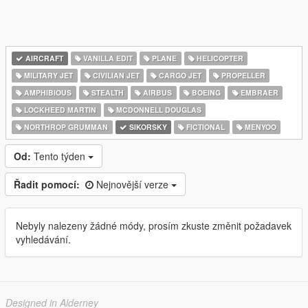
AIRCRAFT
VANILLA EDIT
PLANE
HELICOPTER
MILITARY JET
CIVILIAN JET
CARGO JET
PROPELLER
AMPHIBIOUS
STEALTH
AIRBUS
BOEING
EMBRAER
LOCKHEED MARTIN
MCDONNELL DOUGLAS
NORTHROP GRUMMAN
SIKORSKY
FICTIONAL
MENYOO
Od:
Tento týden
Řadit pomocí:
Nejnovější verze
Nebyly nalezeny žádné módy, prosím zkuste změnit požadavek
vyhledávání.
Designed in Alderney