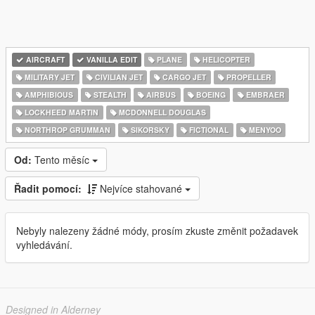
AIRCRAFT
VANILLA EDIT
PLANE
HELICOPTER
MILITARY JET
CIVILIAN JET
CARGO JET
PROPELLER
AMPHIBIOUS
STEALTH
AIRBUS
BOEING
EMBRAER
LOCKHEED MARTIN
MCDONNELL DOUGLAS
NORTHROP GRUMMAN
SIKORSKY
FICTIONAL
MENYOO
Od:
Tento měsíc
Řadit pomocí:
Nejvíce stahované
Nebyly nalezeny žádné módy, prosím zkuste změnit požadavek
vyhledávání.
Designed in Alderney