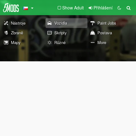
Show Adult
Přihlášení
Nástroje
Vozidla
Paint Jobs
Zbraně
Skripty
Postava
Mapy
Různé
More