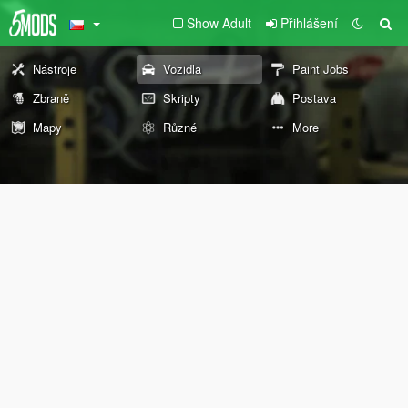
Show Adult
Přihlášení
Nástroje
Vozidla
Paint Jobs
Zbraně
Skripty
Postava
Mapy
Různé
More