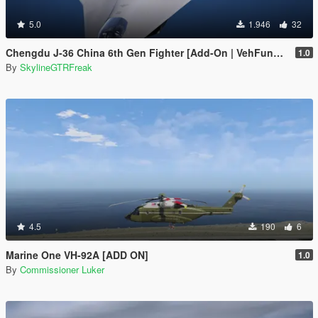
5.0
1.946
32
Chengdu J-36 China 6th Gen Fighter [Add-On | VehFuncs V]
1.0
By
SkylineGTRFreak
4.5
190
6
Marine One VH-92A [ADD ON]
1.0
By
Commissioner Luker