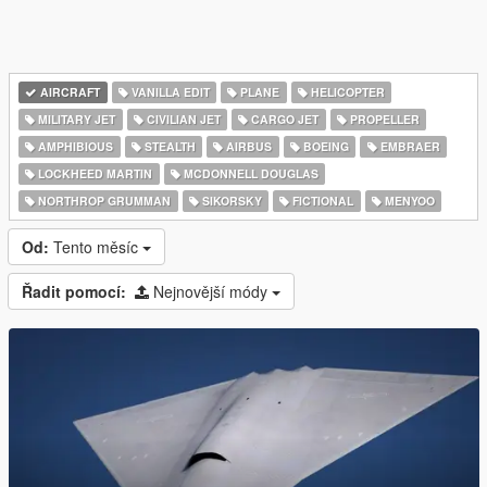
AIRCRAFT
VANILLA EDIT
PLANE
HELICOPTER
MILITARY JET
CIVILIAN JET
CARGO JET
PROPELLER
AMPHIBIOUS
STEALTH
AIRBUS
BOEING
EMBRAER
LOCKHEED MARTIN
MCDONNELL DOUGLAS
NORTHROP GRUMMAN
SIKORSKY
FICTIONAL
MENYOO
Od:
Tento měsíc
Řadit pomocí:
Nejnovější módy