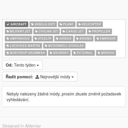
AIRCRAFT
VANILLA EDIT
PLANE
HELICOPTER
MILITARY JET
CIVILIAN JET
CARGO JET
PROPELLER
AMPHIBIOUS
STEALTH
AIRBUS
BOEING
EMBRAER
LOCKHEED MARTIN
MCDONNELL DOUGLAS
NORTHROP GRUMMAN
SIKORSKY
FICTIONAL
MENYOO
Od:
Tento týden
Řadit pomocí:
Nejnovější módy
Nebyly nalezeny žádné módy, prosím zkuste změnit požadavek
vyhledávání.
Designed in Alderney