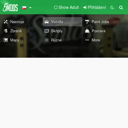
Show Adult
Přihlášení
Nástroje
Vozidla
Paint Jobs
Zbraně
Skripty
Postava
Mapy
Různé
More