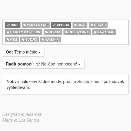
BIKE
VANILLA EDIT
APRILIA
BMW
DUCATI
HARLEY DAVIDSON
HONDA
HUSQVARNA
KAWASAKI
KTM
SUZUKI
YAMAHA
Od:
Tento měsíc
Řadit pomocí:
Nejlépe hodnocené
Nebyly nalezeny žádné módy, prosím zkuste změnit požadavek
vyhledávání.
Designed in Alderney
Made in Los Santos