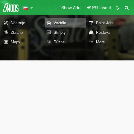
Show Adult
Přihlášení
Nástroje
Vozidla
Paint Jobs
Zbraně
Skripty
Postava
Mapy
Různé
More