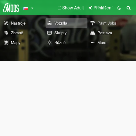
Show Adult
Přihlášení
Nástroje
Vozidla
Paint Jobs
Zbraně
Skripty
Postava
Mapy
Různé
More