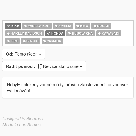
BIKE
VANILLA EDIT
APRILIA
BMW
DUCATI
HARLEY DAVIDSON
HONDA
HUSQVARNA
KAWASAKI
KTM
SUZUKI
YAMAHA
Od:
Tento týden
Řadit pomocí:
Nejvíce stahované
Nebyly nalezeny žádné módy, prosím zkuste změnit požadavek
vyhledávání.
Designed in Alderney
Made in Los Santos