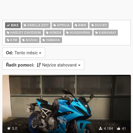
BIKE
VANILLA EDIT
APRILIA
BMW
DUCATI
HARLEY DAVIDSON
HONDA
HUSQVARNA
KAWASAKI
KTM
SUZUKI
YAMAHA
Od:
Tento měsíc
Řadit pomocí:
Nejvíce stahované
5.0
4.184
41