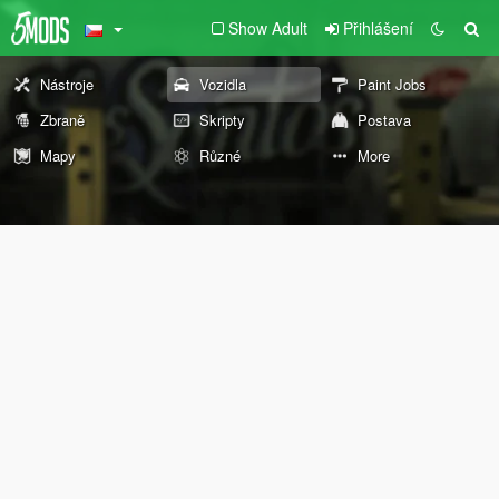
Show Adult
Přihlášení
Nástroje
Vozidla
Paint Jobs
Zbraně
Skripty
Postava
Mapy
Různé
More