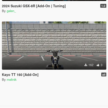
2024 Suzuki GSX-8R [Add-On | Tuning]
1.0
By
galen_
162
3
Kayo TT 160 [Add-On]
all
By
melinik