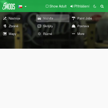
Show Adult
Přihlášení
Nástroje
Vozidla
Paint Jobs
Zbraně
Skripty
Postava
Mapy
Různé
More