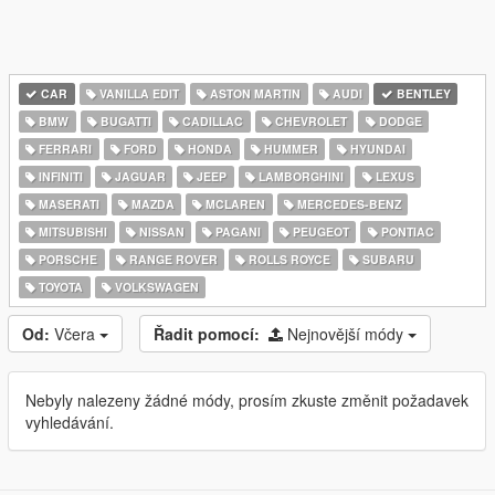
CAR
VANILLA EDIT
ASTON MARTIN
AUDI
BENTLEY
BMW
BUGATTI
CADILLAC
CHEVROLET
DODGE
FERRARI
FORD
HONDA
HUMMER
HYUNDAI
INFINITI
JAGUAR
JEEP
LAMBORGHINI
LEXUS
MASERATI
MAZDA
MCLAREN
MERCEDES-BENZ
MITSUBISHI
NISSAN
PAGANI
PEUGEOT
PONTIAC
PORSCHE
RANGE ROVER
ROLLS ROYCE
SUBARU
TOYOTA
VOLKSWAGEN
Od:
Včera
Řadit pomocí:
Nejnovější módy
Nebyly nalezeny žádné módy, prosím zkuste změnit požadavek
vyhledávání.