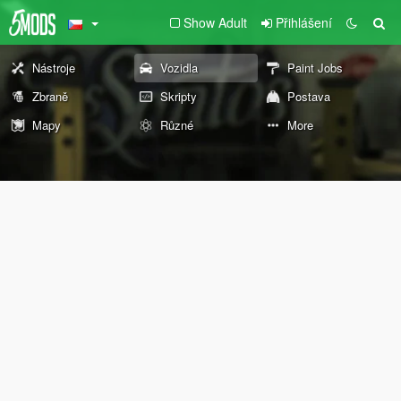
Show Adult
Přihlášení
Nástroje
Vozidla
Paint Jobs
Zbraně
Skripty
Postava
Mapy
Různé
More