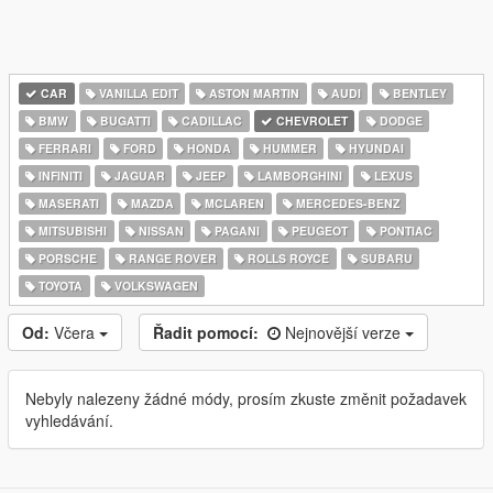
CAR
VANILLA EDIT
ASTON MARTIN
AUDI
BENTLEY
BMW
BUGATTI
CADILLAC
CHEVROLET
DODGE
FERRARI
FORD
HONDA
HUMMER
HYUNDAI
INFINITI
JAGUAR
JEEP
LAMBORGHINI
LEXUS
MASERATI
MAZDA
MCLAREN
MERCEDES-BENZ
MITSUBISHI
NISSAN
PAGANI
PEUGEOT
PONTIAC
PORSCHE
RANGE ROVER
ROLLS ROYCE
SUBARU
TOYOTA
VOLKSWAGEN
Od:
Včera
Řadit pomocí:
Nejnovější verze
Nebyly nalezeny žádné módy, prosím zkuste změnit požadavek
vyhledávání.