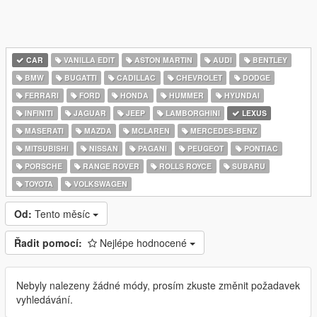
CAR
VANILLA EDIT
ASTON MARTIN
AUDI
BENTLEY
BMW
BUGATTI
CADILLAC
CHEVROLET
DODGE
FERRARI
FORD
HONDA
HUMMER
HYUNDAI
INFINITI
JAGUAR
JEEP
LAMBORGHINI
LEXUS
MASERATI
MAZDA
MCLAREN
MERCEDES-BENZ
MITSUBISHI
NISSAN
PAGANI
PEUGEOT
PONTIAC
PORSCHE
RANGE ROVER
ROLLS ROYCE
SUBARU
TOYOTA
VOLKSWAGEN
Od:
Tento měsíc
Řadit pomocí:
Nejlépe hodnocené
Nebyly nalezeny žádné módy, prosím zkuste změnit požadavek
vyhledávání.