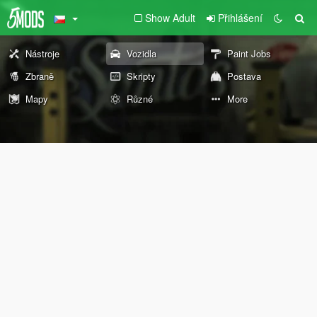
Show Adult
Přihlášení
Nástroje
Vozidla
Paint Jobs
Zbraně
Skripty
Postava
Mapy
Různé
More