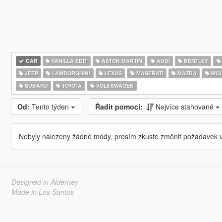
CAR
VANILLA EDIT
ASTON MARTIN
AUDI
BENTLEY
JEEP
LAMBORGHINI
LEXUS
MASERATI
MAZDA
MCL
SUBARU
TOYOTA
VOLKSWAGEN
Od:
Tento týden
Řadit pomocí:
Nejvíce stahované
Nebyly nalezeny žádné módy, prosím zkuste změnit požadavek v
Designed in Alderney
Made in Los Santos