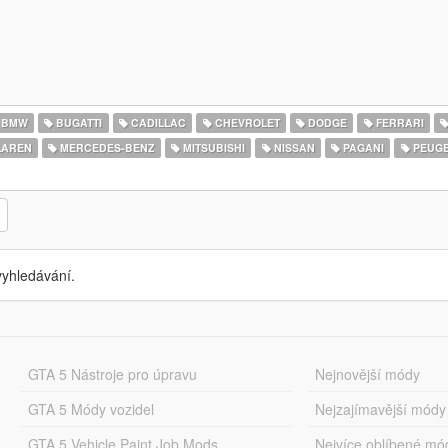
BMW
BUGATTI
CADILLAC
CHEVROLET
DODGE
FERRARI
AREN
MERCEDES-BENZ
MITSUBISHI
NISSAN
PAGANI
PEUG
yhledávání.
GTA 5 Nástroje pro úpravu
Nejnovější módy
GTA 5 Módy vozidel
Nejzajímavější módy
GTA 5 Vehicle Paint Job Mods
Nejvíce oblíbené mó