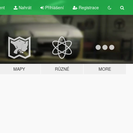
ent
Nahrát
Přihlášení
Registrace
MAPY
RŮZNÉ
MORE