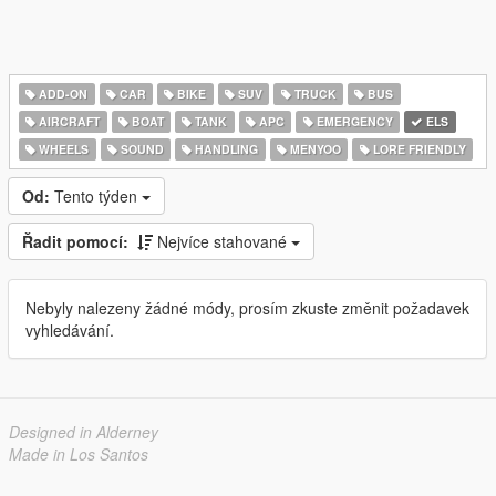
ADD-ON
CAR
BIKE
SUV
TRUCK
BUS
AIRCRAFT
BOAT
TANK
APC
EMERGENCY
ELS
WHEELS
SOUND
HANDLING
MENYOO
LORE FRIENDLY
Od:
Tento týden
Řadit pomocí:
Nejvíce stahované
Nebyly nalezeny žádné módy, prosím zkuste změnit požadavek
vyhledávání.
Designed in Alderney
Made in Los Santos