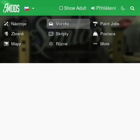
Show Adult
Přihlášení
Nástroje
Vozidla
Paint Jobs
Zbraně
Skripty
Postava
Mapy
Různé
More