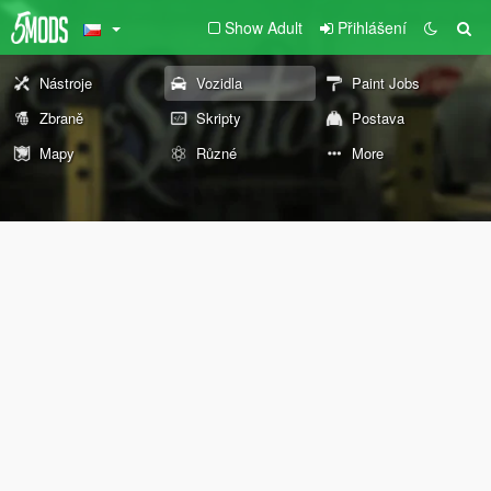
Show Adult
Přihlášení
Nástroje
Vozidla
Paint Jobs
Zbraně
Skripty
Postava
Mapy
Různé
More