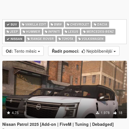
SUV
VANILLA EDIT
BMW
CHEVROLET
DACIA
JEEP
HUMMER
INFINITI
LEXUS
MERCEDES-BENZ
NISSAN
RANGE ROVER
TOYOTA
VOLKSWAGEN
Od:
Tento měsíc
Řadit pomocí:
Nejoblíbenější
4.75
1.978
18
Nissan Patrol 2025 [Add-on | FiveM | Tuning | Debadged]