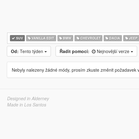
SUV
VANILLA EDIT
BMW
CHEVROLET
DACIA
JEEP
Od:
Tento týden
Řadit pomocí:
Nejnovější verze
Nebyly nalezeny žádné módy, prosím zkuste změnit požadavek v
Designed in Alderney
Made in Los Santos