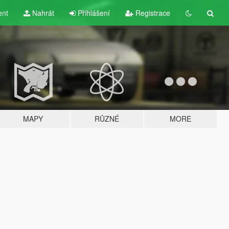
ent
Nahrát
Přihlášení
Registrace
MAPY
RŮZNÉ
MORE