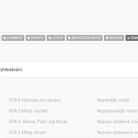
HUMMER
INFINITI
LEXUS
MERCEDES-BENZ
NISSAN
RAN
yhledávání.
GTA 5 Nástroje pro úpravu
Nejnovější módy
GTA 5 Módy vozidel
Nejzajímavější módy
GTA 5 Vehicle Paint Job Mods
Nejvíce oblíbené mó
GTA 5 Módy zbraní
Nejvíce stahované 