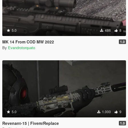
5.0
486
8
MK 14 From COD MW 2022
1.0
By
Evandrotorquato
5.0
1.000
9
Revenant-15 | Fivem/Replace
1.0