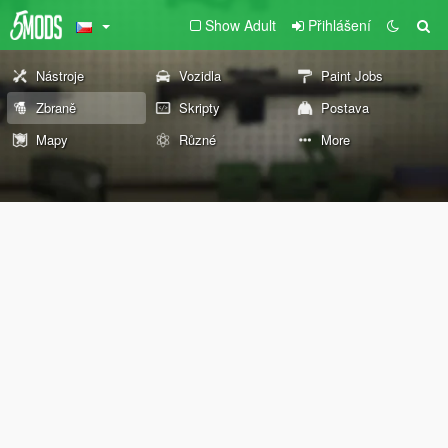
Show Adult
Přihlášení
Nástroje
Vozidla
Paint Jobs
Zbraně
Skripty
Postava
Mapy
Různé
More