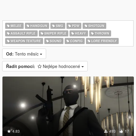
MELEE
HANDGUN
SMG
PDW
SHOTGUN
ASSAULT RIFLE
SNIPER RIFLE
HEAVY
THROWN
WEAPON TEXTURE
SOUND
CONFIG
LORE FRIENDLY
Od:
Tento měsíc
Řadit pomocí:
Nejlépe hodnocené
4.83
493
17