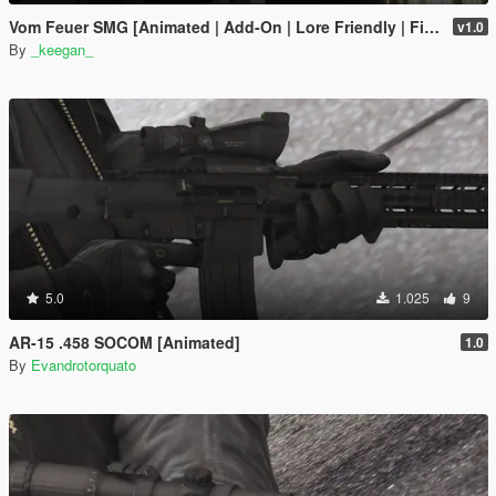
Vom Feuer SMG [Animated | Add-On | Lore Friendly | FiveM]
v1.0
By
_keegan_
5.0
1.025
9
AR-15 .458 SOCOM [Animated]
1.0
By
Evandrotorquato