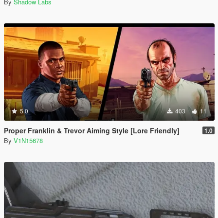
By
Shadow Labs
5.0
403
11
Proper Franklin & Trevor Aiming Style [Lore Friendly]
1.0
By
V1N15678