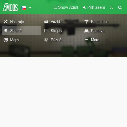
Show Adult
Přihlášení
Nástroje
Vozidla
Paint Jobs
Zbraně
Skripty
Postava
Mapy
Různé
More