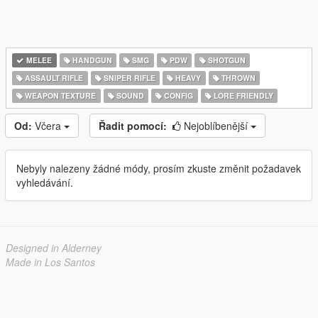
MELEE
HANDGUN
SMG
PDW
SHOTGUN
ASSAULT RIFLE
SNIPER RIFLE
HEAVY
THROWN
WEAPON TEXTURE
SOUND
CONFIG
LORE FRIENDLY
Od:
Včera
Řadit pomocí:
Nejoblíbenější
Nebyly nalezeny žádné módy, prosím zkuste změnit požadavek
vyhledávání.
Designed in Alderney
Made in Los Santos