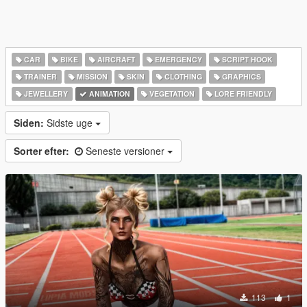
CAR
BIKE
AIRCRAFT
EMERGENCY
SCRIPT HOOK
TRAINER
MISSION
SKIN
CLOTHING
GRAPHICS
JEWELLERY
ANIMATION
VEGETATION
LORE FRIENDLY
Siden:
Sidste uge
Sorter efter:
Seneste versioner
113
1