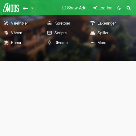
Show Adult
Log ind
Værktøjer
Køretøjer
Lakeringer
Våben
Scripts
Spiller
Baner
Diverse
Mere