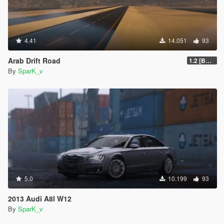
4.41
14.051
93
Arab Drift Road
1.2 [BETA]
By
SparK_v
5.0
10.199
93
2013 Audi A8l W12
By
SparK_v