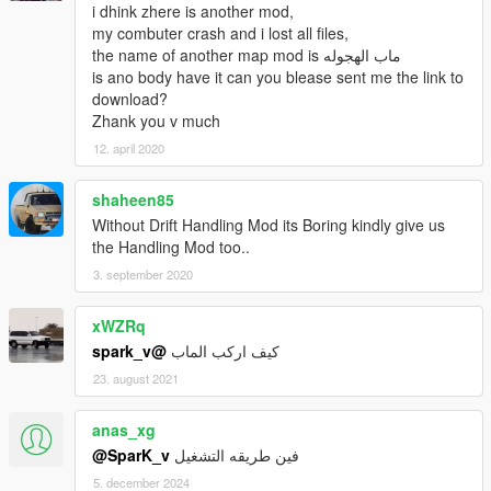
i dhink zhere is another mod,
my combuter crash and i lost all files,
the name of another map mod is ماب الهجوله
is ano body have it can you blease sent me the link to
download?
Zhank you v much
12. april 2020
shaheen85
Without Drift Handling Mod its Boring kindly give us
the Handling Mod too..
3. september 2020
xWZRq
@spark_v
كيف اركب الماب
23. august 2021
anas_xg
@SparK_v
فين طريقه التشغيل
5. december 2024