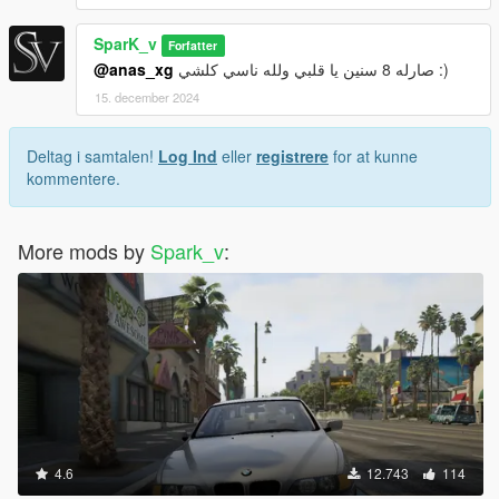
SparK_v
Forfatter
@anas_xg
صارله 8 سنين يا قلبي ولله ناسي كلشي :)
15. december 2024
Deltag i samtalen!
Log Ind
eller
registrere
for at kunne
kommentere.
More mods by
Spark_v
:
4.6
12.743
114