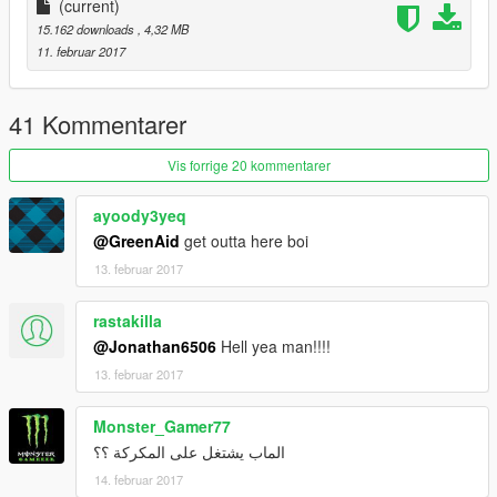
(current)
15.162 downloads
, 4,32 MB
11. februar 2017
41 Kommentarer
Vis forrige 20 kommentarer
ayoody3yeq
@GreenAid
get outta here boi
13. februar 2017
rastakilla
@Jonathan6506
Hell yea man!!!!
13. februar 2017
Monster_Gamer77
الماب يشتغل على المكركة ؟؟
14. februar 2017