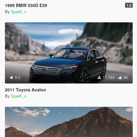
1999 BMW 530D E39
1.0
By
SparK_v
5.0
11.734
96
2011 Toyota Avalon
By
SparK_v