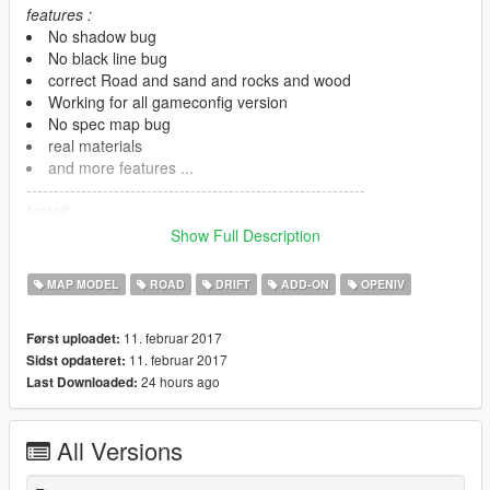
features :
No shadow bug
No black line bug
correct Road and sand and rocks and wood
Working for all gameconfig version
No spec map bug
real materials
and more features ...
--------------------------------------------------------------
Install:
in video
Show Full Description
--------------------------------------------------------------
Have fun ^_^
MAP MODEL
ROAD
DRIFT
ADD-ON
OPENIV
11. februar 2017
Først uploadet:
11. februar 2017
Sidst opdateret:
24 hours ago
Last Downloaded:
All Versions