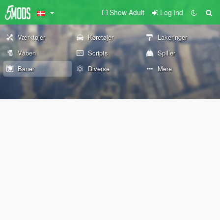
Show Adult
Log ind
Værktøjer
Køretøjer
Lakeringer
Våben
Scripts
Spiller
Baner
Diverse
Mere