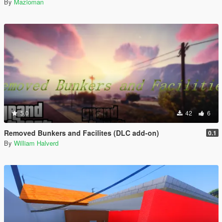
By
Mazioman
5.0
42
6
Removed Bunkers and Facilites (DLC add-on)
0.1
By
William Halverd