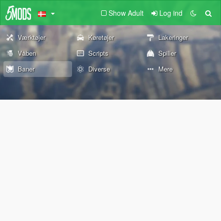
Show Adult
Log ind
Værktøjer
Køretøjer
Lakeringer
Våben
Scripts
Spiller
Baner
Diverse
Mere