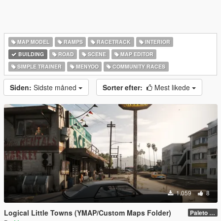
MAP MODEL
RAMPS
RACETRACK
INTERIOR
BUILDING
ROAD
SCENE
MAP EDITOR
SIMPLE TRAINER
MENYOO
COMMUNITY RACES
Siden:
Sidste måned
Sorter efter:
Mest likede
1.059
8
Logical Little Towns (YMAP/Custom Maps Folder)
Paleto Bay (Legacy)