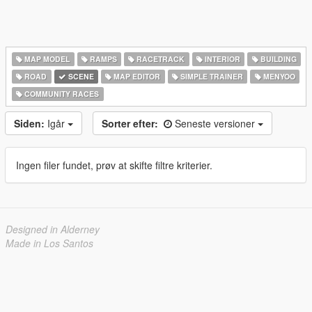
MAP MODEL
RAMPS
RACETRACK
INTERIOR
BUILDING
ROAD
SCENE
MAP EDITOR
SIMPLE TRAINER
MENYOO
COMMUNITY RACES
Siden:
Igår
Sorter efter:
Seneste versioner
Ingen filer fundet, prøv at skifte filtre kriterier.
Designed in Alderney
Made in Los Santos