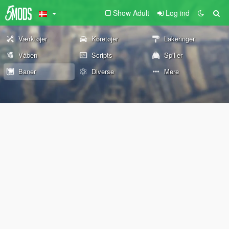
Show Adult
Log ind
Værktøjer
Køretøjer
Lakeringer
Våben
Scripts
Spiller
Baner
Diverse
Mere