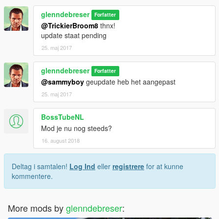
glenndebreser
Forfatter
@TrickierBroom8
thnx!
update staat pending
25. maj 2017
glenndebreser
Forfatter
@sammyboy
geupdate heb het aangepast
25. maj 2017
BossTubeNL
Mod je nu nog steeds?
16. august 2018
Deltag i samtalen!
Log Ind
eller
registrere
for at kunne
kommentere.
More mods by
glenndebreser
: