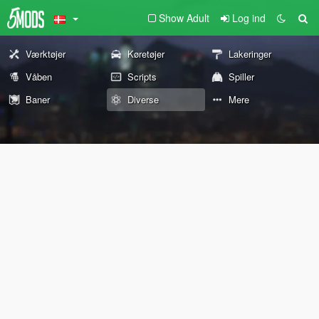
Show Adult
Log ind
Værktøjer
Køretøjer
Lakeringer
Våben
Scripts
Spiller
Baner
Diverse
Mere