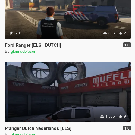
5.0
596
2
Ford Ranger [ELS | DUTCH]
1.0
By
glenndebreser
1.535
9
Pranger Dutch Nederlands [ELS]
1.0
By
glenndebreser