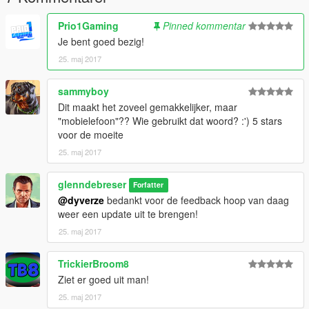
Prio1Gaming
Pinned kommentar
Je bent goed bezig!
25. maj 2017
sammyboy
Dit maakt het zoveel gemakkelijker, maar
"mobielefoon"?? Wie gebruikt dat woord? :') 5 stars
voor de moeite
25. maj 2017
glenndebreser
Forfatter
@dyverze
bedankt voor de feedback hoop van daag
weer een update uit te brengen!
25. maj 2017
TrickierBroom8
Ziet er goed uit man!
25. maj 2017