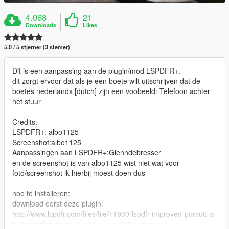
4.068
21
Downloads
Likes
5.0 / 5 stjerner (3 stemer)
Dit is een aanpassing aan de plugin/mod LSPDFR+.
dit zorgt ervoor dat als je een boete wilt uitschrijven dat de
boetes nederlands [dutch] zijn een voobeeld: Telefoon achter
het stuur
Credits:
LSPDFR+: albo1125
Screenshot:albo1125
Aanpassingen aan LSPDFR+;Glenndebresser
en de screenshot is van albo1125 wist niet wat voor
foto/screenshot ik hierbij moest doen dus
hoe te installeren:
download eerst deze plugin:
http://www.lcpdfr.com/files/file/11930-lspdfr-improved-pursuit-ai-
better-traffic-stops-court-system-statistics-more/