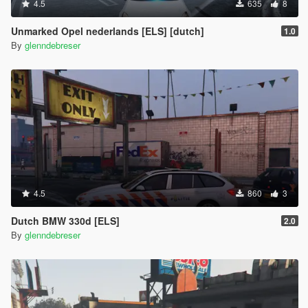
4.5
635
8
Unmarked Opel nederlands [ELS] [dutch]
1.0
By
glenndebreser
4.5
860
3
Dutch BMW 330d [ELS]
2.0
By
glenndebreser