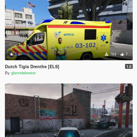
5.0
784
7
Dutch Tigis Drenthe [ELS]
1.0
By
glenndebreser