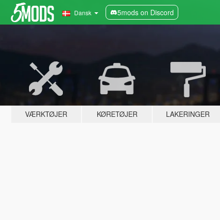
5mods on Discord
Dansk
VÆRKTØJER
KØRETØJER
LAKERINGER