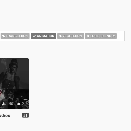
TRANSLATION
ANIMATION
VEGETATION
LORE FRIENDLY
140
2
udios
#1