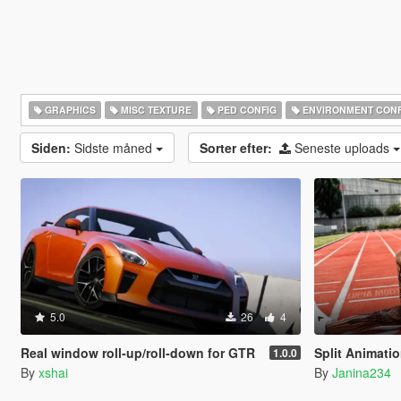
GRAPHICS
MISC TEXTURE
PED CONFIG
ENVIRONMENT CONF
Siden:
Sidste måned
Sorter efter:
Seneste uploads
5.0
26
4
Real window roll‑up/roll‑down for GTR
Split Animati
1.0.0
By
xshai
By
Janina234