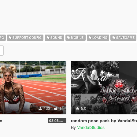
IG
SUPPORT CONFIG
SOUND
MOBILE
LOADING
SAVEGAME
133
1
5.0
on
random pose pack by VandalSt
03.08.2026
By
VandalStudios