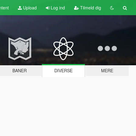
tent
Upload
Log ind
Tilmeld dig
BANER
DIVERSE
MERE