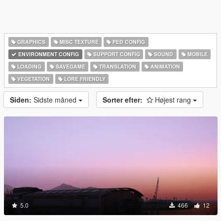
GRAPHICS
MISC TEXTURE
PED CONFIG
ENVIRONMENT CONFIG
SUPPORT CONFIG
SOUND
MOBILE
LOADING
SAVEGAME
TRANSLATION
ANIMATION
VEGETATION
LORE FRIENDLY
Siden:
Sidste måned
Sorter efter:
Højest rang
5.0
466
12