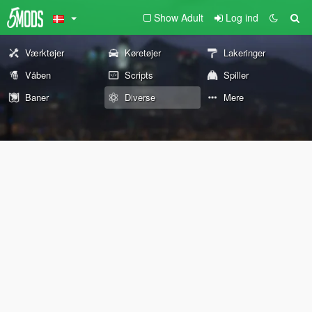
Show Adult
Log ind
Værktøjer
Køretøjer
Lakeringer
Våben
Scripts
Spiller
Baner
Diverse
Mere