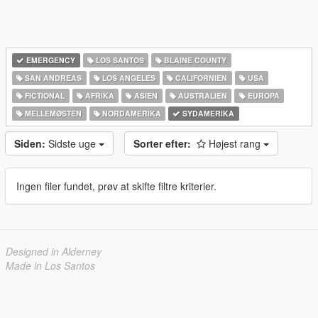
EMERGENCY
LOS SANTOS
BLAINE COUNTY
SAN ANDREAS
LOS ANGELES
CALIFORNIEN
USA
FICTIONAL
AFRIKA
ASIEN
AUSTRALIEN
EUROPA
MELLEMØSTEN
NORDAMERIKA
SYDAMERIKA
Siden:
Sidste uge
Sorter efter:
Højest rang
Ingen filer fundet, prøv at skifte filtre kriterier.
Designed in Alderney
Made in Los Santos