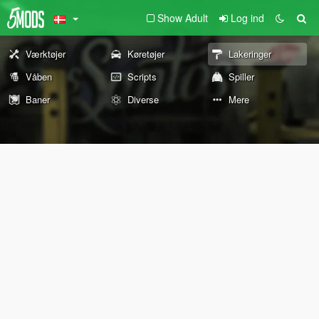
Show Adult
Log ind
Værktøjer
Køretøjer
Lakeringer
Våben
Scripts
Spiller
Baner
Diverse
Mere